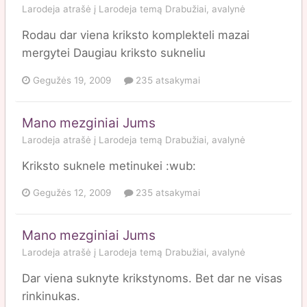
Larodeja
atrašė į
Larodeja
temą
Drabužiai, avalynė
Rodau dar viena kriksto komplekteli mazai
mergytei Daugiau kriksto sukneliu
Gegužės 19, 2009
235 atsakymai
Mano mezginiai Jums
Larodeja
atrašė į
Larodeja
temą
Drabužiai, avalynė
Kriksto suknele metinukei :wub:
Gegužės 12, 2009
235 atsakymai
Mano mezginiai Jums
Larodeja
atrašė į
Larodeja
temą
Drabužiai, avalynė
Dar viena suknyte krikstynoms. Bet dar ne visas
rinkinukas.