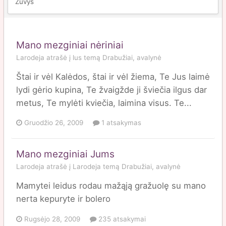
Žuvys
Mano mezginiai nėriniai
Larodeja
atrašė į
lus
temą
Drabužiai, avalynė
Štai ir vėl Kalėdos, štai ir vėl žiema, Te Jus laimė
lydi gėrio kupina, Te žvaigžde ji šviečia ilgus dar
metus, Te mylėti kviečia, laimina visus. Te...
Gruodžio 26, 2009
1 atsakymas
Mano mezginiai Jums
Larodeja
atrašė į
Larodeja
temą
Drabužiai, avalynė
Mamytei leidus rodau mažąją gražuolę su mano
nerta kepuryte ir bolero
Rugsėjo 28, 2009
235 atsakymai