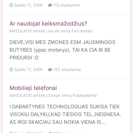
Spalio 17, 2009
112 atsakymai
Ar naudojat keiksmažodžius?
MAZULKOS
atrašė į
kicule
temą
Fan-klubas
DIEVE,VISI MES ZMONES ESM JAUSMINGOS
BUTYBES (ypac moterys), TAI KA CIA IR BE
PRIDURSI :D
Spalio 17, 2009
133 atsakymai
Mobilieji telefonai
MAZULKOS
atrašė į
Snapė
temą
Paplepėjimai
I DABARTYNES TECHNOLOGIJAS SUKISA TIEK
VISOKIU DALYKU,KAD TIESIOG TEL.,NEISNESA.
AS IRGI SKAICIAU SAU NOKIA VIENA IS...