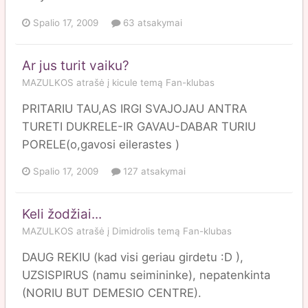
Spalio 17, 2009
63 atsakymai
Ar jus turit vaiku?
MAZULKOS
atrašė į
kicule
temą
Fan-klubas
PRITARIU TAU,AS IRGI SVAJOJAU ANTRA
TURETI DUKRELE-IR GAVAU-DABAR TURIU
PORELE(o,gavosi eilerastes )
Spalio 17, 2009
127 atsakymai
Keli žodžiai...
MAZULKOS
atrašė į
Dimidrolis
temą
Fan-klubas
DAUG REKIU (kad visi geriau girdetu :D ),
UZSISPIRUS (namu seimininke), nepatenkinta
(NORIU BUT DEMESIO CENTRE).