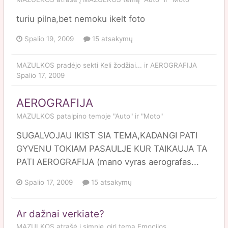
turiu pilna,bet nemoku ikelt foto
Spalio 19, 2009
15 atsakymų
MAZULKOS
pradėjo sekti
Keli žodžiai...
ir
AEROGRAFIJA
Spalio 17, 2009
AEROGRAFIJA
MAZULKOS
patalpino temoje
"Auto" ir "Moto"
SUGALVOJAU IKIST SIA TEMA,KADANGI PATI
GYVENU TOKIAM PASAULJE KUR TAIKAUJA TA
PATI AEROGRAFIJA (mano vyras aerografas...
Spalio 17, 2009
15 atsakymų
Ar dažnai verkiate?
MAZULKOS
atrašė į
simple_girl
temą
Emocijos