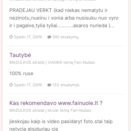
PRADEJAU VERKT (kad niekas nematytu ir
nezinotu,nueinu i vonia arba nusisuku nuo vyro
ir i pagalve,tylia tyliai...........asaros nurieda )...
Spalio 17, 2009
260 atsakymų
Tautybė
MAZULKOS
atrašė į
VIAGRA
temą
Fan-klubas
100% ruse
Spalio 17, 2009
132 atsakymai
Kas rekomendavo www.fainuole.lt ?
MAZULKOS
atrašė į
kicule
temą
Fan-klubas
jieskojau kaip is video pasidaryt foto.stai taip
netycia atsiduriau cia