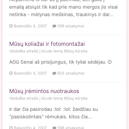
emailą atsiųst tik kad prie mano mergos jis visai
netinka - mėlynas meškinas, traukinys ir dar...
Balandžio 4, 2007
598 atsakymai
Mūsų koliažai ir fotomontažai
Vaidullka
atrašė į
kicule
temą
Mūsų kūryba
Ačiū Senai aš prisijungus, tik tyliai sėdėjau :D
Balandžio 4, 2007
603 atsakymai
Mūsų įrėmintos nuotraukos
Vaidullka
atrašė į
kicule
temą
Mūsų kūryba
Ir dar čia pasirodau :lol: :lol: žaidžiau su
"pasiskolintais" rėmukais. kitos čia...
Balandžio 4, 2007
598 atsakymai