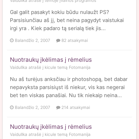
Vaidullka
atrašė į temoje
Įvairios programos
Gal galit pasakyt kokiu būdu nulaužt PS?
Parsisiunčiau aš jį, bet neina pagydyt vaistukai
irgi yra . Kiek padaro tą serialą tiek jis...
Balandžio 2, 2007
82 atsakymai
Nuotraukų įkėlimas į rėmelius
Vaidullka
atrašė į
kicule
temą
Fotomanija
Nu aš turėjus anksčiau ir photoshopą, bet dabar
nepavyksta parsisiųst iš niekur, vis kas negerai
bet ten viskas panašiai. Nu tik niekaip neina...
Balandžio 2, 2007
214 atsakymai
Nuotraukų įkėlimas į rėmelius
Vaidullka
atrašė į
kicule
temą
Fotomanija