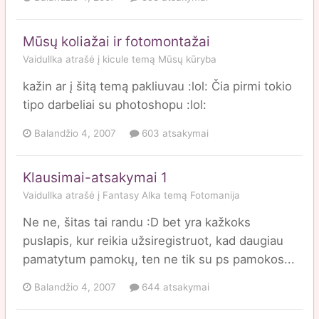
Mūsų koliažai ir fotomontažai
Vaidullka
atrašė į
kicule
temą
Mūsų kūryba
kažin ar į šitą temą pakliuvau :lol: Čia pirmi tokio
tipo darbeliai su photoshopu :lol:
Balandžio 4, 2007
603 atsakymai
Klausimai-atsakymai 1
Vaidullka
atrašė į
Fantasy Alka
temą
Fotomanija
Ne ne, šitas tai randu :D bet yra kažkoks
puslapis, kur reikia užsiregistruot, kad daugiau
pamatytum pamokų, ten ne tik su ps pamokos...
Balandžio 4, 2007
644 atsakymai