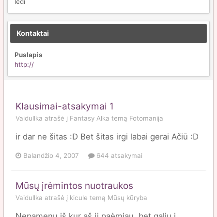
ledi
Kontaktai
Puslapis
http://
Klausimai-atsakymai 1
Vaidullka
atrašė į
Fantasy Alka
temą
Fotomanija
ir dar ne šitas :D Bet šitas irgi labai gerai Ačiū :D
Balandžio 4, 2007
644 atsakymai
Mūsų įrėmintos nuotraukos
Vaidullka
atrašė į
kicule
temą
Mūsų kūryba
Nepamenu iš kur aš jį paėmiau, bet galiu į