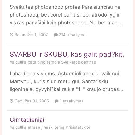
Sveikutės photoshopo profės Parsisiunčiau ne
photoshopą, bet corel paint shop, atrodo lyg ir
viskas panašiai kaip photoshope. Nu bet man...
Balandžio 1, 2007
214 atsakymai
SVARBU ir SKUBU, kas galit pad?kit.
Vaidullka
patalpino temoje
Sveikatos centras
Laba diena visiems. Astuoniolikmeciui vaikinui
Martynui, kuris siuo metu guli Santariskiu
ligonineje, gyvybi?kai reikia "1-" kraujo grupes...
Gegužės 31, 2005
1 atsakymas
Gimtadieniai
Vaidullka
atrašė į
haski
temą
Prisistatykite