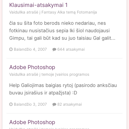
Klausimai-atsakymai 1
Vaidullka
atrašė į
Fantasy Alka
temą
Fotomanija
čia su šita foto berods nieko nedariau, nes
fotkinau nusistačius sepia Iki šiol naudojausi
Gimpu, tai gali būt kad su juo taisiau Gal galit...
Balandžio 4, 2007
644 atsakymai
Adobe Photoshop
Vaidullka
atrašė į temoje
Įvairios programos
Help Galiojimas baigias rytoj (pasirodo anksčiau
buvau įsirašius ir atpažįsta) :D
Balandžio 3, 2007
82 atsakymai
Adobe Photoshop