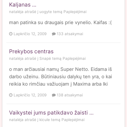
Kaljanas ...
natalėja
atrašė į
uogyte
temą
Paplepėjimai
man patinka su draugais prie vynelio. Kaifas :(
Lapkričio 12, 2009
133 atsakymai
Prekybos centras
natalėja
atrašė į
Snapė
temą
Paplepėjimai
o man arčiausiai namų Super Netto. Eidama iš
darbo užeinu. Būtiniausiu dalykų ten yra, o kai
reikia ko rimčiau važiuojam į Maxima arba Iki
Lapkričio 12, 2009
138 atsakymai
Vaikystei jums patikdavo žaisti ...
natalėja
atrašė į
kicule
temą
Paplepėjimai