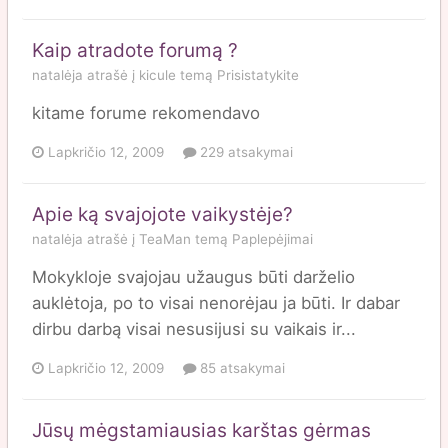
Kaip atradote forumą ?
natalėja
atrašė į
kicule
temą
Prisistatykite
kitame forume rekomendavo
Lapkričio 12, 2009
229 atsakymai
Apie ką svajojote vaikystėje?
natalėja
atrašė į
TeaMan
temą
Paplepėjimai
Mokykloje svajojau užaugus būti darželio
auklėtoja, po to visai nenorėjau ja būti. Ir dabar
dirbu darbą visai nesusijusi su vaikais ir...
Lapkričio 12, 2009
85 atsakymai
Jūsų mėgstamiausias karštas gėrmas