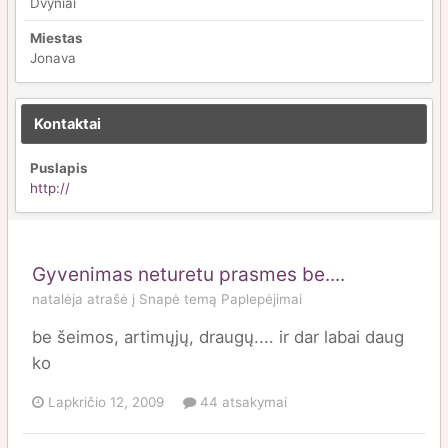
Dvyniai
Miestas
Jonava
Kontaktai
Puslapis
http://
Gyvenimas neturetu prasmes be....
natalėja
atrašė į
Snapė
temą
Paplepėjimai
be šeimos, artimųjų, draugų.... ir dar labai daug
ko
Lapkričio 12, 2009
44 atsakymai