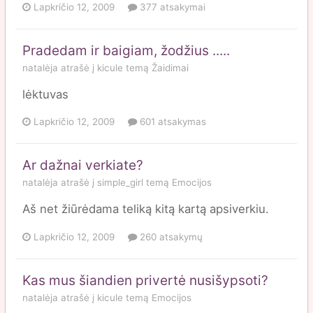
Lapkričio 12, 2009
377 atsakymai
Pradedam ir baigiam, žodžius .....
natalėja
atrašė į
kicule
temą
Žaidimai
lėktuvas
Lapkričio 12, 2009
601 atsakymas
Ar dažnai verkiate?
natalėja
atrašė į
simple_girl
temą
Emocijos
Aš net žiūrėdama teliką kitą kartą apsiverkiu.
Lapkričio 12, 2009
260 atsakymų
Kas mus šiandien privertė nusišypsoti?
natalėja
atrašė į
kicule
temą
Emocijos