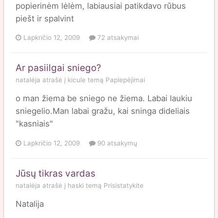
popierinėm lėlėm, labiausiai patikdavo rūbus
piešt ir spalvint
Lapkričio 12, 2009
72 atsakymai
Ar pasiilgai sniego?
natalėja
atrašė į
kicule
temą
Paplepėjimai
o man žiema be sniego ne žiema. Labai laukiu
sniegelio.Man labai gražu, kai sninga dideliais
"kasniais"
Lapkričio 12, 2009
90 atsakymų
Jūsų tikras vardas
natalėja
atrašė į
haski
temą
Prisistatykite
Natalija