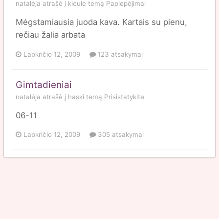
natalėja
atrašė į
kicule
temą
Paplepėjimai
Mėgstamiausia juoda kava. Kartais su pienu,
rečiau žalia arbata
Lapkričio 12, 2009
123 atsakymai
Gimtadieniai
natalėja
atrašė į
haski
temą
Prisistatykite
06-11
Lapkričio 12, 2009
305 atsakymai