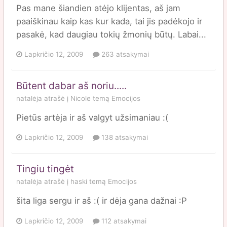
Pas mane šiandien atėjo klijentas, aš jam
paaiškinau kaip kas kur kada, tai jis padėkojo ir
pasakė, kad daugiau tokių žmonių būtų. Labai...
Lapkričio 12, 2009
263 atsakymai
Būtent dabar aš noriu.....
natalėja
atrašė į
Nicole
temą
Emocijos
Pietūs artėja ir aš valgyt užsimaniau :(
Lapkričio 12, 2009
138 atsakymai
Tingiu tingėt
natalėja
atrašė į
haski
temą
Emocijos
šita liga sergu ir aš :( ir dėja gana dažnai :P
Lapkričio 12, 2009
112 atsakymai