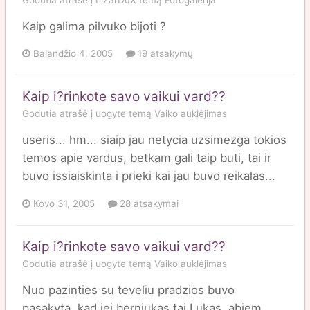
Kaip galima pilvuko bijoti ?
Balandžio 4, 2005
19 atsakymų
Kaip i?rinkote savo vaikui vard??
Godutia
atrašė į
uogyte
temą
Vaiko auklėjimas
useris... hm... siaip jau netycia uzsimezga tokios
temos apie vardus, betkam gali taip buti, tai ir
buvo issiaiskinta i prieki kai jau buvo reikalas...
Kovo 31, 2005
28 atsakymai
Kaip i?rinkote savo vaikui vard??
Godutia
atrašė į
uogyte
temą
Vaiko auklėjimas
Nuo pazinties su teveliu pradzios buvo
pasakyta, kad jei berniukas tai Lukas, abiem