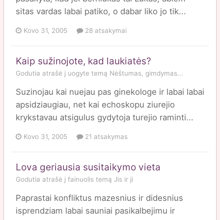
sitas vardas labai patiko, o dabar liko jo tik...
Kovo 31, 2005
28 atsakymai
Kaip sužinojote, kad laukiatės?
Godutia
atrašė į
uogyte
temą
Nėštumas, gimdymas...
Suzinojau kai nuejau pas ginekologe ir labai labai
apsidziaugiau, net kai echoskopu ziurejio
krykstavau atsigulus gydytoja turejio raminti...
Kovo 31, 2005
21 atsakymas
Lova geriausia susitaikymo vieta
Godutia
atrašė į
fainuolis
temą
Jis ir ji
Paprastai konfliktus mazesnius ir didesnius
isprendziam labai sauniai pasikalbejimu ir