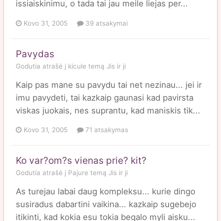
issiaiskinimu, o tada tai jau meile liejas per...
Kovo 31, 2005
39 atsakymai
Pavydas
Godutia
atrašė į
kicule
temą
Jis ir ji
Kaip pas mane su pavydu tai net nezinau... jei ir
imu pavydeti, tai kazkaip gaunasi kad pavirsta
viskas juokais, nes suprantu, kad maniskis tik...
Kovo 31, 2005
71 atsakymas
Ko var?om?s vienas prie? kit?
Godutia
atrašė į
Pajure
temą
Jis ir ji
As turejau labai daug kompleksu... kurie dingo
susiradus dabartini vaikina... kazkaip sugebejo
itikinti, kad kokia esu tokia begalo myli aisku...