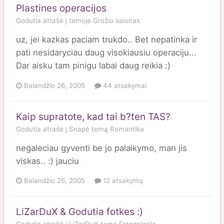
Plastines operacijos
Godutia
atrašė į temoje
Grožio salonas
uz, jei kazkas paciam trukdo.. Bet nepatinka ir
pati nesidaryciau daug visokiausiu operaciju...
Dar aisku tam pinigu labai daug reikia :)
Balandžio 26, 2005
44 atsakymai
Kaip supratote, kad tai b?ten TAS?
Godutia
atrašė į
Snapė
temą
Romantika
negaleciau gyventi be jo palaikymo, man jis
viskas.. :) jauciu
Balandžio 26, 2005
12 atsakymų
LiZarDuX & Godutia fotkes :)
Godutia
atrašė į
LiZarDuX
temą
Fotogalerija