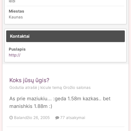
ledi
Miestas
Kaunas
Kontaktai
Puslapis
http://
Koks jūsų ūgis?
Godutia
atrašė į
kicule
temą
Grožio salonas
As prie maziukiu... :geda 1.58m kazkas.. bet
manishkis 1.88m :)
Balandžio 26, 2005
77 atsakymai