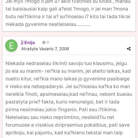
Jei myli ?mogo o jam u? akio tvatinies su kitais , manau
tai baisiausiai kaip gali a?eist ?mogo, ir jei man ?mona
butu nei?tikima ir tai a? su?inoeiau i? kito tai tada tikrai
niekada gyvenime neatleiseiau............
Enija
0
Atrašyta
Vasario 7, 2006
Niekada nedraseiau tikrinti savojo tuo klausimu, jeigu
jis eia su manim- rei?kia su manim, jei ateito laikas, kad
nueito kitur, rei?kia mano laikas jo gyvenime pasibaige
ir nieko eia nebepadarysi. Jei su?inoeiau ka?ka ko man
nereikia ?inoti, apsimeseiau,kad ne?inau, nebent bueiau
pastatyta prie? fakta, kurio nenuneigsi, bet ir tada
pirma nesiimeiau jokio ?ingsnio. Pati esu i?tikima.
Neleiseiau sau nieko nepriimtino, nesileid?iu net
forumuose a visokius dviprasmius pokalbius, pati save
apriboju, kai pajuntu, kad ka?kieno tekstai man taip