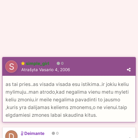
simple_girl
0
Atrašyta
Vasario 4, 2006
as tai pries..as visada visada esu istikima..ir jokiu keliu
mylimuju..man atrodo,kad negalima vienu metu myleti
keliu zmoniu.ir meile negalima pavadinti to jausmo
,kuris yra dalijamas keliems zmonems,o ne vienui.taip
elgdamiesi zmones labai skaudina kitus.
Deimante
0