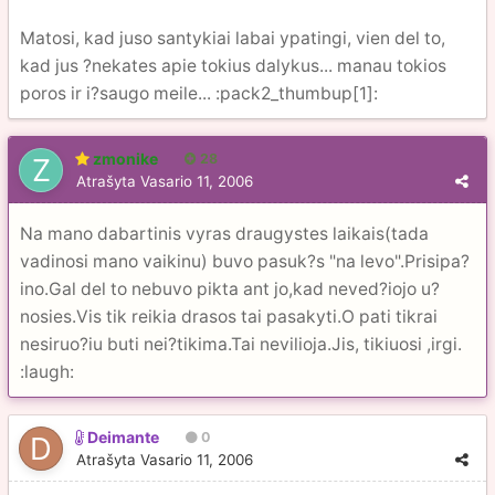
Matosi, kad juso santykiai labai ypatingi, vien del to,
kad jus ?nekates apie tokius dalykus... manau tokios
poros ir i?saugo meile... :pack2_thumbup[1]:
zmonike
28
Atrašyta
Vasario 11, 2006
Na mano dabartinis vyras draugystes laikais(tada
vadinosi mano vaikinu) buvo pasuk?s "na levo".Prisipa?
ino.Gal del to nebuvo pikta ant jo,kad neved?iojo u?
nosies.Vis tik reikia drasos tai pasakyti.O pati tikrai
nesiruo?iu buti nei?tikima.Tai nevilioja.Jis, tikiuosi ,irgi.
:laugh:
Deimante
0
Atrašyta
Vasario 11, 2006