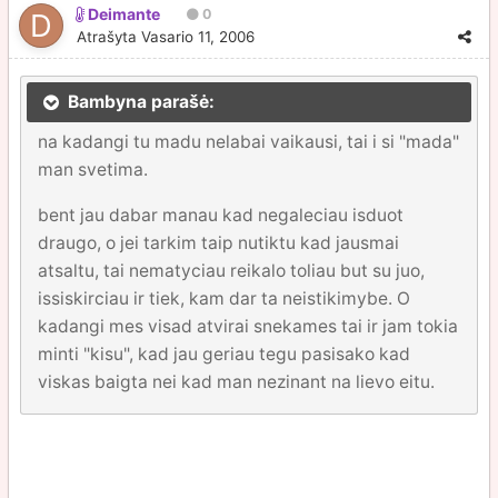
Deimante
0
Atrašyta
Vasario 11, 2006
Bambyna parašė:
na kadangi tu madu nelabai vaikausi, tai i si "mada"
man svetima.
bent jau dabar manau kad negaleciau isduot
draugo, o jei tarkim taip nutiktu kad jausmai
atsaltu, tai nematyciau reikalo toliau but su juo,
issiskirciau ir tiek, kam dar ta neistikimybe. O
kadangi mes visad atvirai snekames tai ir jam tokia
minti "kisu", kad jau geriau tegu pasisako kad
viskas baigta nei kad man nezinant na lievo eitu.