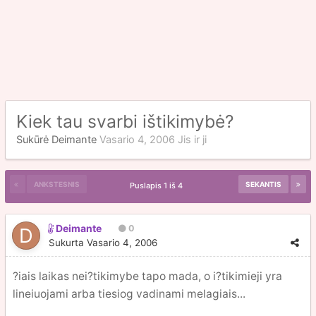
Kiek tau svarbi ištikimybė?
Sukūrė
Deimante
Vasario 4, 2006
Jis ir ji
ANKSTESNIS
SEKANTIS
Puslapis 1 iš 4
Deimante
0
Sukurta
Vasario 4, 2006
?iais laikas nei?tikimybe tapo mada, o i?tikimieji yra
lineiuojami arba tiesiog vadinami melagiais...