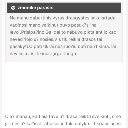
zmonike parašė:
Na mano dabartinis vyras draugystes laikais(tada
vadinosi mano vaikinu) buvo pasuk?s "na
levo".Prisipa?ino.Gal del to nebuvo pikta ant jo,kad
neved?iojo u? nosies.Vis tik reikia drasos tai
pasakyti.O pati tikrai nesiruo?iu buti nei?tikima.Tai
nevilioja.Jis, tikiuosi ,irgi. :laugh:
O a? manau, kad eia tave u? drasa reiktu sveikinti, o ne
ji... nes a? ka?in ar atleiseiau toki dalyka... tikriausiai esi