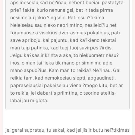
apsimeseiau,kad ne?inau, nebent bueiau pastatyta
prie? fakta, kurio nenuneigsi, bet ir tada pirma
nesiimeiau jokio ?ingsnio. Pati esu i?tikima.
Neleiseiau sau nieko nepriimtino, nesileid?iu net
forumuose a visokius dviprasmius pokalbius, pati
save apriboju, kai pajuntu, kad ka?kieno tekstai
man taip patinka, kad tuoj tuoj suvirpes ?irdis.
Jeigu ka?kas ir krinta a aka, to niekuometr nesu?
inos, o man tai lieka tik mano prisiminimu apie
mano aspud?ius. Kam man to reikia? Ne?inau. Gal
reikia tam, kad nemokeeiau slepti, apgaudineti,
papraseiausiai pakeiseiau viena ?mogo kitu, bet ar
to reikia, jei dabartis priimtina, o teorine ateitis-
labai jau miglota.
jei gerai supratau, tu sakai, kad jei jis ir butu nei?tikimas