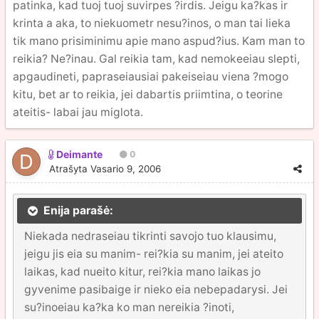
patinka, kad tuoj tuoj suvirpes ?irdis. Jeigu ka?kas ir
krinta a aka, to niekuometr nesu?inos, o man tai lieka
tik mano prisiminimu apie mano aspud?ius. Kam man to
reikia? Ne?inau. Gal reikia tam, kad nemokeeiau slepti,
apgaudineti, papraseiausiai pakeiseiau viena ?mogo
kitu, bet ar to reikia, jei dabartis priimtina, o teorine
ateitis- labai jau miglota.
Deimante
0
Atrašyta
Vasario 9, 2006
Enija parašė:
Niekada nedraseiau tikrinti savojo tuo klausimu,
jeigu jis eia su manim- rei?kia su manim, jei ateito
laikas, kad nueito kitur, rei?kia mano laikas jo
gyvenime pasibaige ir nieko eia nebepadarysi. Jei
su?inoeiau ka?ka ko man nereikia ?inoti,