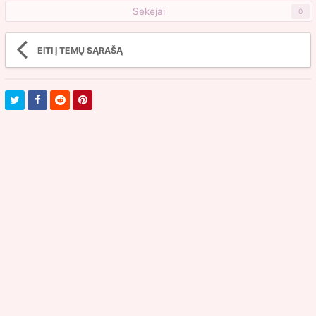
Sekėjai
0
EITI Į TEMŲ SĄRAŠĄ