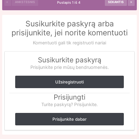
ANKSTESNIS
SEKANTIS
Puslapis 1 iš 4
Susikurkite paskyrą arba
prisijunkite, jei norite komentuoti
Komentuoti gali tik registruoti nariai
Susikurkite paskyrą
Prisijunkite prie mūsų bendruomenės.
Užsiregistruoti
Prisijungti
Turite paskyrą? Prisijunkite.
Prisijunkite dabar