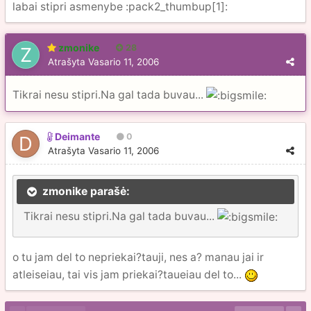
labai stipri asmenybe :pack2_thumbup[1]:
zmonike
28
Atrašyta
Vasario 11, 2006
Tikrai nesu stipri.Na gal tada buvau...
Deimante
0
Atrašyta
Vasario 11, 2006
zmonike parašė:
Tikrai nesu stipri.Na gal tada buvau...
o tu jam del to nepriekai?tauji, nes a? manau jai ir
atleiseiau, tai vis jam priekai?taueiau del to...