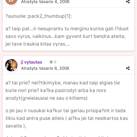
Atrašyta
Vasario 4, 2006
?aunuole :pack2_thumbup[1]:
a? taip pat...ir nesuprantu tu merginu kurios gali i?duot
savo vyrus, vaikinus...kam gyvent kurt bendra ateita,
jei tave traukia kitas vyras....
vytautas
0
Atrašyta
Vasario 6, 2006
a? tai prie? nei?tikimybe, manau kad taip elgias tie
kurie nori prie? ka?ka pasirodyt arba ka nors
arodyt(greieiausiai ne sau o kitiems)
o jei jau ir nusukai ka?kur tai geriau prisipa?int ir tada
tikiu kad antra puse atleis ( ai?ku jei tai nesikartos kas
savaite ),