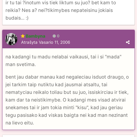
ir tu tai ?inotum vis tiek liktum su juo? bet kam to
reikia? Nes a? nei?tikimybes nepateisinu jokiais
budais... :)
Bambyna
0
Atrašyta
Vasario 11, 2006
na kadangi tu madu nelabai vaikausi, tai i si "mada"
man svetima.
bent jau dabar manau kad negaleciau isduot draugo, o
jei tarkim taip nutiktu kad jausmai atsaltu, tai
nematyciau reikalo toliau but su juo, issiskirciau ir tiek,
kam dar ta neistikimybe. O kadangi mes visad atvirai
snekames tai ir jam tokia minti "kisu", kad jau geriau
tegu pasisako kad viskas baigta nei kad man nezinant
na lievo eitu.