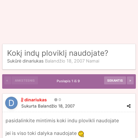
Kokį indų ploviklį naudojate?
Sukūrė
dinariukas
Balandžio 18, 2007
Namai
ANKSTESNIS
SEKANTIS
Puslapis 1 iš 9
dinariukas
0
Sukurta
Balandžio 18, 2007
pasidalinkite mintimis koki indu plovikli naudojate
jei is viso toki dalyka naudojate