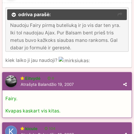
odriva parašė:
Naudoju Fairy pirmą buteliuką ir jo vis dar ten yra.
Iki tol naudojau Ajax. Pur Balsam bent prieš tris
metus buvo kažkoks siaubas mano rankoms. Gal
dabar jo formulė ir geresnė.
kiek laiko ji jau naudoji?
Eitvydė
6
Atrašyta
Balandžio 19, 2007
Fairy.
Kvapas kaskart vis kitas.
kicule
104