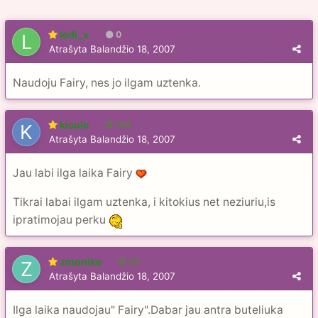
ledi_x
0
Atrašyta
Balandžio 18, 2007
Naudoju Fairy, nes jo ilgam uztenka.
kicule
104
Atrašyta
Balandžio 18, 2007
Jau labi ilga laika Fairy
Tikrai labai ilgam uztenka, i kitokius net neziuriu,is
ipratimojau perku
zmonike
28
Atrašyta
Balandžio 18, 2007
Ilga laika naudojau" Fairy".Dabar jau antra buteliuka