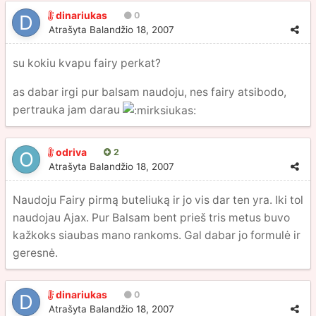
dinariukas
0
Atrašyta
Balandžio 18, 2007
su kokiu kvapu fairy perkat?
as dabar irgi pur balsam naudoju, nes fairy atsibodo,
pertrauka jam darau
odriva
2
Atrašyta
Balandžio 18, 2007
Naudoju Fairy pirmą buteliuką ir jo vis dar ten yra. Iki tol
naudojau Ajax. Pur Balsam bent prieš tris metus buvo
kažkoks siaubas mano rankoms. Gal dabar jo formulė ir
geresnė.
dinariukas
0
Atrašyta
Balandžio 18, 2007