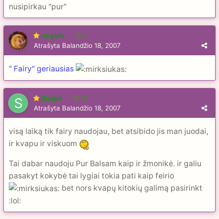
nusipirkau "pur"
uogyte
3
Atrašyta
Balandžio 18, 2007
" Fairy" geriausias
Snapė
13
Atrašyta
Balandžio 18, 2007
visą laiką tik fairy naudojau, bet atsibido jis man juodai,
ir kvapu ir viskuom
Tai dabar naudoju Pur Balsam kaip ir žmonikė. ir galiu
pasakyt kokybė tai lygiai tokia pati kaip feirio
bet nors kvapų kitokių galimą pasirinkt
:lol: