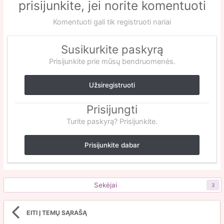
prisijunkite, jei norite komentuoti
Komentuoti gali tik registruoti nariai
Susikurkite paskyrą
Prisijunkite prie mūsų bendruomenės.
Užsiregistruoti
Prisijungti
Turite paskyrą? Prisijunkite.
Prisijunkite dabar
Sekėjai
3
EITI Į TEMŲ SĄRAŠĄ