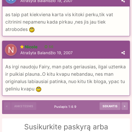
Atrašyta
Balandžio 19, 2007
as taip pat kiekviena karta vis kitoki perku,tik vat
citrinini nepamenu kada pirkau ,nes jis jau tiek
atrobodes
Nicole
56
Atrašyta
Balandžio 19, 2007
As irgi naudoju Fairy, man pats geriausias, ilgai uztenka
ir puikiai plauna..O kitu kvapu nebandau, nes man
originalus labiausiai patinka, nuo kitu tik bloga, ypac tu
geliniu kvapu
ANKSTESNIS
SEKANTIS
Puslapis 1 iš 9
Susikurkite paskyrą arba