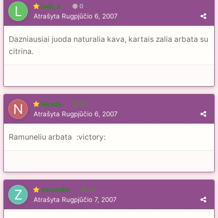
ledi_x
0
Atrašyta
Rugpjūčio 6, 2007
Dazniausiai juoda naturalia kava, kartais zalia arbata su
citrina.
Nicole
56
Atrašyta
Rugpjūčio 6, 2007
Ramuneliu arbata
:victory:
zmonike
28
Atrašyta
Rugpjūčio 7, 2007