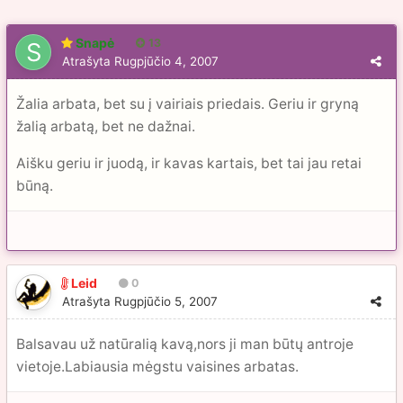
Snapė
13
Atrašyta
Rugpjūčio 4, 2007
Žalia arbata, bet su į vairiais priedais. Geriu ir gryną
žalią arbatą, bet ne dažnai.
Aišku geriu ir juodą, ir kavas kartais, bet tai jau retai
būną.
Leid
0
Atrašyta
Rugpjūčio 5, 2007
Balsavau už natūralią kavą,nors ji man būtų antroje
vietoje.Labiausia mėgstu vaisines arbatas.