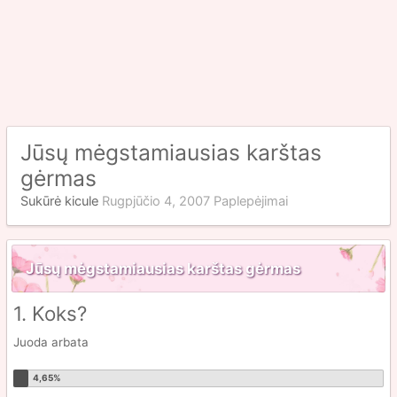
Jūsų mėgstamiausias karštas
gėrmas
Sukūrė
kicule
Rugpjūčio 4, 2007
Paplepėjimai
Jūsų mėgstamiausias karštas gėrmas
1. Koks?
Juoda arbata