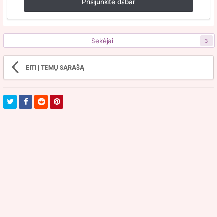
Prisijunkite dabar
Sekėjai
3
EITI Į TEMŲ SĄRAŠĄ