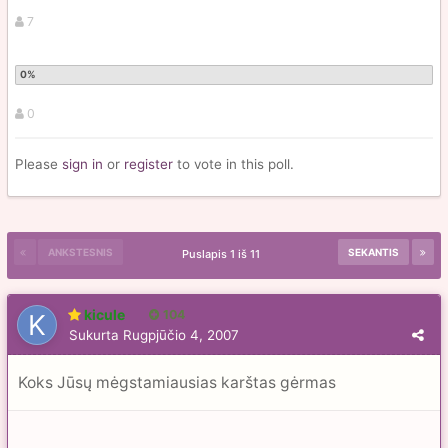
7
0
Please
sign in
or
register
to vote in this poll.
ANKSTESNIS
SEKANTIS
Puslapis 1 iš 11
kicule
104
Sukurta
Rugpjūčio 4, 2007
Koks Jūsų mėgstamiausias karštas gėrmas