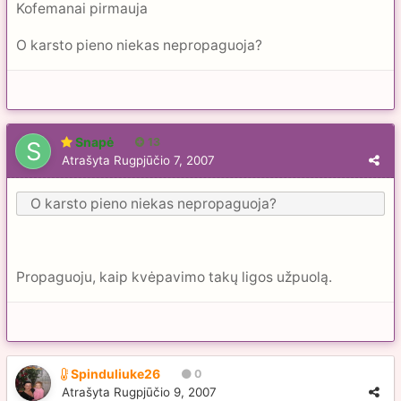
Kofemanai pirmauja
O karsto pieno niekas nepropaguoja?
Snapė
13
Atrašyta
Rugpjūčio 7, 2007
O karsto pieno niekas nepropaguoja?
Propaguoju, kaip kvėpavimo takų ligos užpuolą.
Spinduliuke26
0
Atrašyta
Rugpjūčio 9, 2007