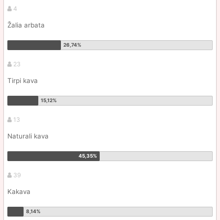
4
Žalia arbata
23
Tirpi kava
13
Naturali kava
39
Kakava