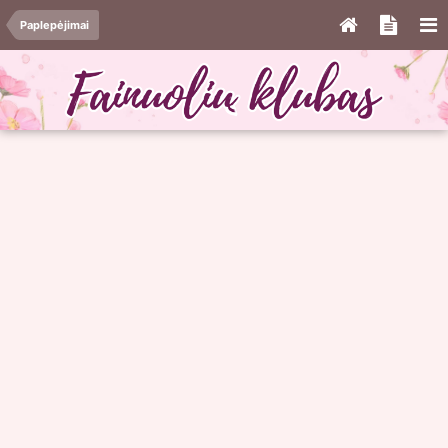
Paplepėjimai