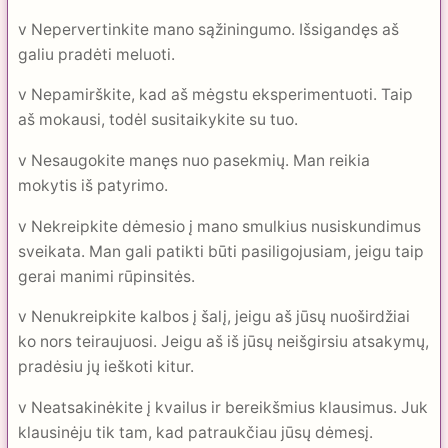
v Nepervertinkite mano sąžiningumo. Išsigandęs aš
galiu pradėti meluoti.
v Nepamirškite, kad aš mėgstu eksperimentuoti. Taip
aš mokausi, todėl susitaikykite su tuo.
v Nesaugokite manęs nuo pasekmių. Man reikia
mokytis iš patyrimo.
v Nekreipkite dėmesio į mano smulkius nusiskundimus
sveikata. Man gali patikti būti pasiligojusiam, jeigu taip
gerai manimi rūpinsitės.
v Nenukreipkite kalbos į šalį, jeigu aš jūsų nuoširdžiai
ko nors teiraujuosi. Jeigu aš iš jūsų neišgirsiu atsakymų,
pradėsiu jų ieškoti kitur.
v Neatsakinėkite į kvailus ir bereikšmius klausimus. Juk
klausinėju tik tam, kad patraukčiau jūsų dėmesį.