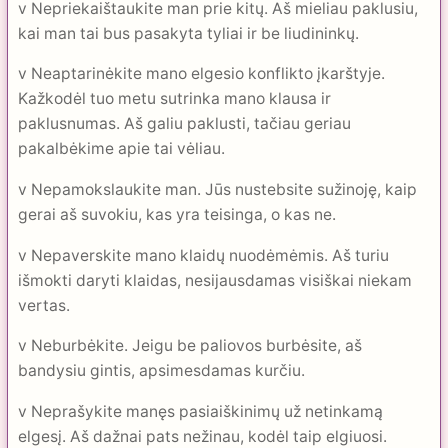
v Nepriekaištaukite man prie kitų. Aš mieliau paklusiu,
kai man tai bus pasakyta tyliai ir be liudininkų.
v Neaptarinėkite mano elgesio konflikto įkarštyje.
Kažkodėl tuo metu sutrinka mano klausa ir
paklusnumas. Aš galiu paklusti, tačiau geriau
pakalbėkime apie tai vėliau.
v Nepamokslaukite man. Jūs nustebsite sužinoję, kaip
gerai aš suvokiu, kas yra teisinga, o kas ne.
v Nepaverskite mano klaidų nuodėmėmis. Aš turiu
išmokti daryti klaidas, nesijausdamas visiškai niekam
vertas.
v Neburbėkite. Jeigu be paliovos burbėsite, aš
bandysiu gintis, apsimesdamas kurčiu.
v Neprašykite manęs pasiaiškinimų už netinkamą
elgesį. Aš dažnai pats nežinau, kodėl taip elgiuosi.