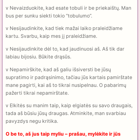
v Nevaizduokite, kad esate tobuli ir be priekaištų. Man
bus per sunku siekti tokio “tobulumo”.
v Nesijaudinkite, kad tiek mažai laiko praleidžiame
kartu. Svarbu, kaip mes jį praleidžiame.
v Nesijaudinkite dėl to, kad jaudinuosi aš. Aš tik dar
labiau bijosiu. Būkite drąsūs.
v Nepamirškite, kad aš galiu išsiversti be jūsų
supratimo ir padrąsinimo, tačiau jūs kartais pamirštate
mane pagirti, kai aš to tikrai nusipelnau. O pabarimų
pažerti tikrai nepamirštate.
v Elkitės su manim taip, kaip elgiatės su savo draugais,
tada aš būsiu jūsų draugas. Atminkite, man svarbiau
pavyzdys negu kritika.
O be to, aš jus taip myliu – prašau, mylėkite ir jūs