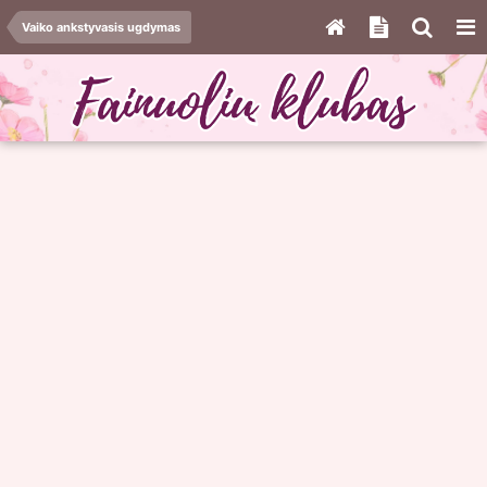
Vaiko ankstyvasis ugdymas