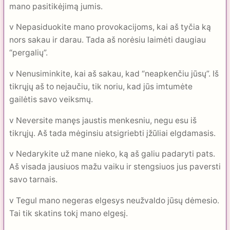
mano pasitikėjimą jumis.
v Nepasiduokite mano provokacijoms, kai aš tyčia ką
nors sakau ir darau. Tada aš norėsiu laimėti daugiau
“pergalių”.
v Nenusiminkite, kai aš sakau, kad “neapkenčiu jūsų”. Iš
tikrųjų aš to nejaučiu, tik noriu, kad jūs imtumėte
gailėtis savo veiksmų.
v Neversite manęs jaustis menkesniu, negu esu iš
tikrųjų. Aš tada mėginsiu atsigriebti įžūliai elgdamasis.
v Nedarykite už mane nieko, ką aš galiu padaryti pats.
Aš visada jausiuos mažu vaiku ir stengsiuos jus paversti
savo tarnais.
v Tegul mano negeras elgesys neužvaldo jūsų dėmesio.
Tai tik skatins tokį mano elgesį.