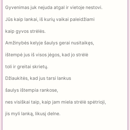
Gyvenimas juk nejuda atgal ir vietoje nestovi.
Jūs kaip lankai, iš kurių vaikai paleidžiami
kaip gyvos strėlės.
Amžinybės kelyje šaulys gerai nusitaikęs,
ištempė jus iš visos jėgos, kad jo strėlė
toli ir greitai skrietų.
Džiaukitės, kad jus tarsi lankus
šaulys ištempia rankose,
nes visiškai taip, kaip jam miela strėlė spėtrioji,
jis myli lanką, likusį delne.