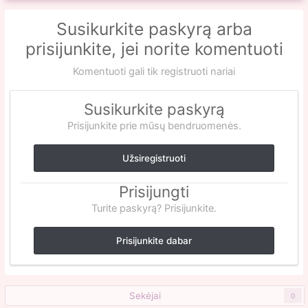
Susikurkite paskyrą arba
prisijunkite, jei norite komentuoti
Komentuoti gali tik registruoti nariai
Susikurkite paskyrą
Prisijunkite prie mūsų bendruomenės.
Užsiregistruoti
Prisijungti
Turite paskyrą? Prisijunkite.
Prisijunkite dabar
Sekėjai
0