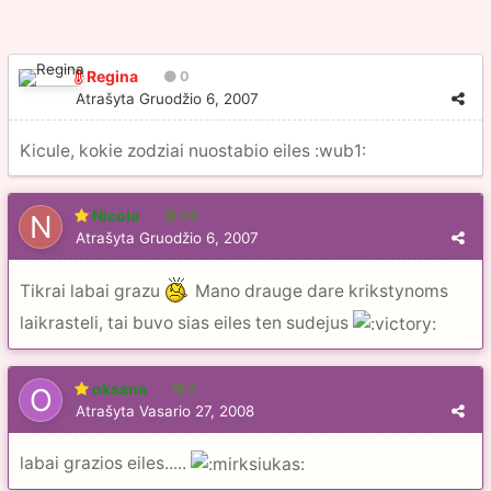
Regina
0
Atrašyta
Gruodžio 6, 2007
Kicule, kokie zodziai nuostabio eiles :wub1:
Nicole
56
Atrašyta
Gruodžio 6, 2007
Tikrai labai grazu
Mano drauge dare krikstynoms
laikrasteli, tai buvo sias eiles ten sudejus
oksana
2
Atrašyta
Vasario 27, 2008
labai grazios eiles.....