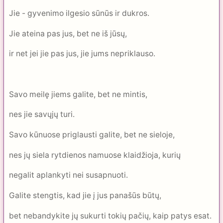
Jie - gyvenimo ilgesio sūnūs ir dukros.
Jie ateina pas jus, bet ne iš jūsų,
ir net jei jie pas jus, jie jums nepriklauso.
Savo meilę jiems galite, bet ne mintis,
nes jie savųjų turi.
Savo kūnuose priglausti galite, bet ne sieloje,
nes jų siela rytdienos namuose klaidžioja, kurių
negalit aplankyti nei susapnuoti.
Galite stengtis, kad jie į jus panašūs būtų,
bet nebandykite jų sukurti tokių pačių, kaip patys esat.