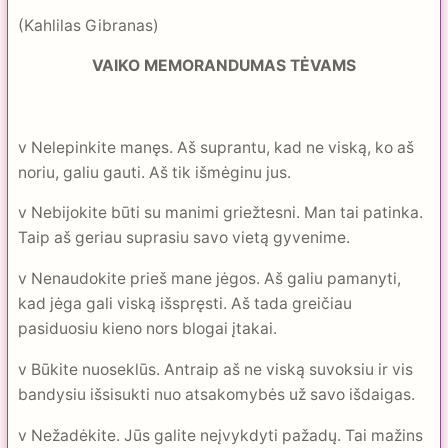
(Kahlilas Gibranas)
VAIKO MEMORANDUMAS TĖVAMS
v Nelepinkite manęs. Aš suprantu, kad ne viską, ko aš
noriu, galiu gauti. Aš tik išmėginu jus.
v Nebijokite būti su manimi griežtesni. Man tai patinka.
Taip aš geriau suprasiu savo vietą gyvenime.
v Nenaudokite prieš mane jėgos. Aš galiu pamanyti,
kad jėga gali viską išspręsti. Aš tada greičiau
pasiduosiu kieno nors blogai įtakai.
v Būkite nuoseklūs. Antraip aš ne viską suvoksiu ir vis
bandysiu išsisukti nuo atsakomybės už savo išdaigas.
v Nežadėkite. Jūs galite neįvykdyti pažadų. Tai mažins