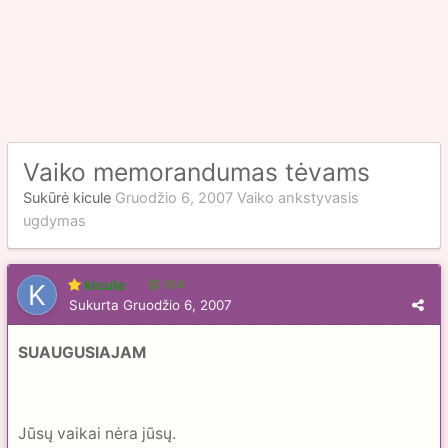
Vaiko memorandumas tėvams
Sukūrė
kicule
Gruodžio 6, 2007
Vaiko ankstyvasis
ugdymas
kicule
104
Sukurta
Gruodžio 6, 2007
SUAUGUSIAJAM
Jūsų vaikai nėra jūsų.