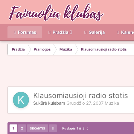
Forumas
Pradžia
Galerija
Kalen
Pradžia
Pramogos
Muzika
Klausomiausioji radio stotis
Klausomiausioji radio stotis
Sukūrė
kulebam
Gruodžio 27, 2007
Muzika
1
2
Puslapis 1 iš 2
SEKANTIS