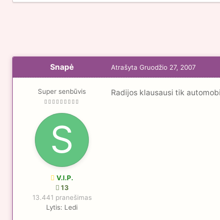
Snapė
Atrašyta
Gruodžio 27, 2007
Super senbūvis
Radijos klausausi tik automob
V.I.P.
13
13.441 pranešimas
Lytis:
Ledi