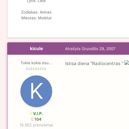
Lytis:
Ledi
Zodiakas:
Avinas
Miestas:
Molėtai
kicule
Atrašyta
Gruodžio 29, 2007
Tokia kokia esu...
Istisa diena "Radiocentras "
V.I.P.
104
15.952 pranešimai