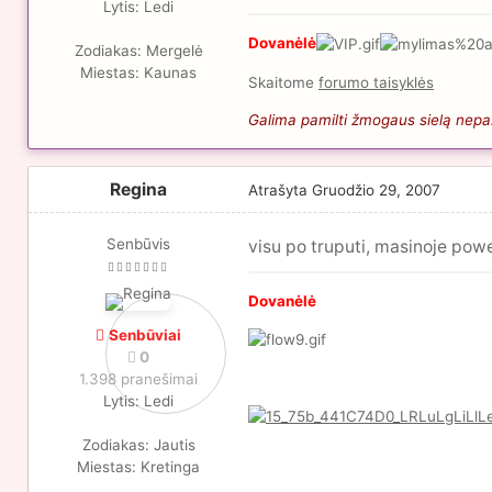
Lytis:
Ledi
Dovanėlė
Zodiakas:
Mergelė
Miestas:
Kaunas
Skaitome
forumo taisyklės
Galima pamilti žmogaus sielą nepaži
Regina
Atrašyta
Gruodžio 29, 2007
Senbūvis
visu po truputi, masinoje powe
Dovanėlė
Senbūviai
0
1.398 pranešimai
Lytis:
Ledi
Zodiakas:
Jautis
Miestas:
Kretinga