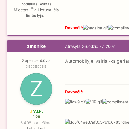
Zodiakas:
Avinas
Miestas:
Čia Lietuva, čia
lietūs lyja...
Dovanėlė
zmonike
Atrašyta
Gruodžio 27, 2007
Super senbūvis
Automobilyje ivairiai-ka geri
Dovanėlė
V.I.P.
28
6.498 pranešimai
Lytis:
Ledi