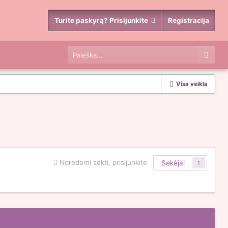
Turite paskyrą? Prisijunkite
Registracija
Visa veikla
Norėdami sekti, prisijunkite
Sekėjai
1