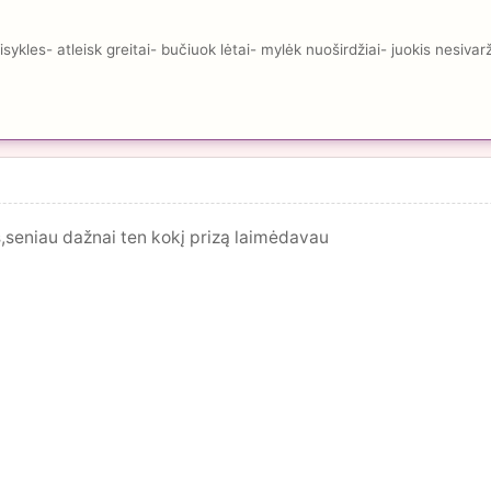
kles- atleisk greitai- bučiuok lėtai- mylėk nuoširdžiai- juokis nesivar
s,seniau dažnai ten kokį prizą laimėdavau