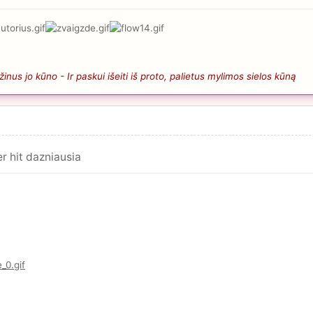
nus jo kūno - Ir paskui išeiti iš proto, palietus mylimos sielos kūną
r hit dazniausia