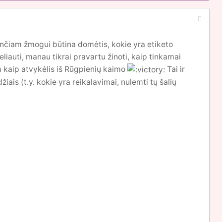
nčiam žmogui būtina domėtis, kokie yra etiketo
eliauti, manau tikrai pravartu žinoti, kaip tinkamai
m kaip atvykėlis iš Rūgpienių kaimo
Tai ir
iais (t.y. kokie yra reikalavimai, nulemti tų šalių