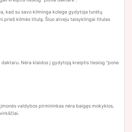
škia, kad su savo kilminga kolege gydytoja turėtų
 prieš kilmės titulą. Šiuo atveju taisyklingai titulas
 daktaru. Nėra klaidos į gydytoją kreiptis tiesiog "pone
ei įmonės valdybos pirmininkas nėra baigęs mokyklos,
virkščiai.