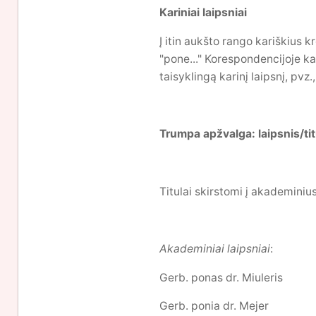
Kariniai laipsniai
Į itin aukšto rango kariškius k
"pone..." Korespondencijoje ka
taisyklingą karinį laipsnį, pvz
Trumpa apžvalga: laipsnis/tit
Titulai skirstomi į akademinius
Akademiniai laipsniai
:
Gerb. ponas dr. Miuleris
Gerb. ponia dr. Mejer