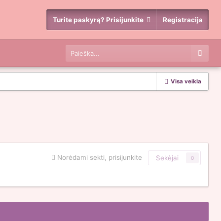
Turite paskyrą? Prisijunkite
Registracija
Visa veikla
Norėdami sekti, prisijunkite
Sekėjai
0