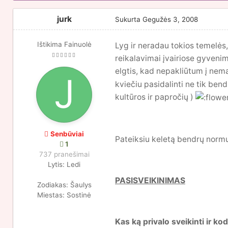
jurk
Sukurta
Gegužės 3, 2008
Ištikima Fainuolė
Lyg ir neradau tokios temelės
reikalavimai įvairiose gyvenimo
elgtis, kad nepakliūtum į nem
kviečiu pasidalinti ne tik bend
kultūros ir papročių )
Senbūviai
Pateiksiu keletą bendrų normų,
1
737 pranešimai
Lytis:
Ledi
PASISVEIKINIMAS
Zodiakas:
Šaulys
Miestas:
Sostinė
Kas ką privalo sveikinti ir kod