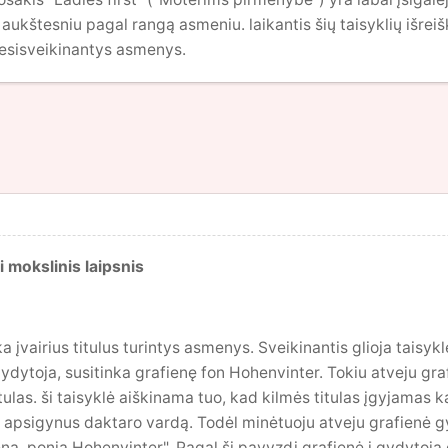
aukštesniu pagal rangą asmeniu. laikantis šių taisyklių išreiš
 besisveikinantys asmenys.
i mokslinis laipsnis
nka įvairius titulus turintys asmenys. Sveikinantis glioja taisy
 gydytoja, susitinka grafienę fon Hohenvinter. Tokiu atveju gr
tulas. ši taisyklė aiškinama tuo, kad kilmės titulas įgyjamas 
ir apsigynus daktaro vardą. Todėl minėtuoju atveju grafienė g
ena, ponia Hohenvinter". Pagal šį pavyzdį grafienė į gydytoją g