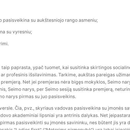
o pasisveikina su aukštesniojo rango asmeniu;
na su vyresniu;
rimi.
 ne taip paprasta, ypač tuomet, kai susitinka skirtingos social
s ar profesinis išsilavinimas. Tarkime, aukštas pareigas užim
a premjerą. Net jei premjeras nėra bigęs mokyklos, Seimo narys
is, Seimo narys, per Seimo sesiją susitinka premjerą, neturi
imo narys pirmas su juo pasisveikins.
r versle. Čia, pvz., skyriaus vadovas pasisveikina su įmonės s
dovo akademiniai lipsniai yra antrinis dalykas. Net jeipastara
 pirmas pasisveikinti su įmonės savininku, nes būtent jis yra 
sakis "Ladies first" ("Moterims pirmenybė") yra labai įsigalėj