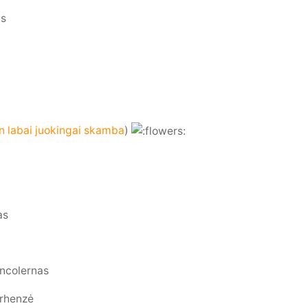
as
n labai juokingai skamba
)
as
encolernas
erhenzė