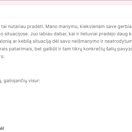
, tai nutariau pradėti. Mano manymu, kiekvienam save gerbia
 situacijose. Juo labiau dabar, kai ir lietuviai pradėjo daug k
alonią ar keblią situaciją dėl savo neišmanymo ir neatrodytu
rais patarimais, bet galbūt ir tam tikrų konkrečių šalių pavyzdž
 galiojančių visur:
ėl