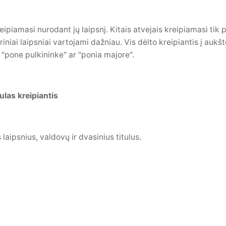
reipiamasi nurodant jų laipsnį. Kitais atvejais kreipiamasi ti
riniai laipsniai vartojami dažniau. Vis dėlto kreipiantis į a
., "pone pulkininke" ar "ponia majore".
ulas kreipiantis
 laipsnius, valdovų ir dvasinius titulus.