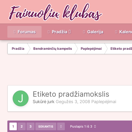
Forumas
Pradžia
Galerija
Kalen
Pradžia
Bendraminčių kampelis
Paplepėjimai
Etiketo prad
Etiketo pradžiamokslis
Sukūrė
jurk
Gegužės 3, 2008
Paplepėjimai
1
2
3
Puslapis 1 iš 3
SEKANTIS