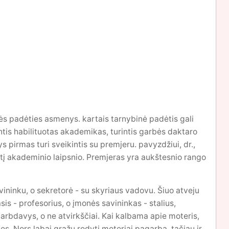
inės padėties asmenys. kartais tarnybinė padėtis gali
antis habilituotas akademikas, turintis garbės daktaro
 pirmas turi sveikintis su premjeru. pavyzdžiui, dr.,
ntį akademinio laipsnio. Premjeras yra aukštesnio rango
avininku, o sekretorė - su skyriaus vadovu. Šiuo atveju
sis - profesorius, o įmonės savininkas - stalius,
darbdavys, o ne atvirkščiai. Kai kalbama apie moteris,
ęs. Nors labai gražu rodyti moteriai pagarbą, tačiau ir