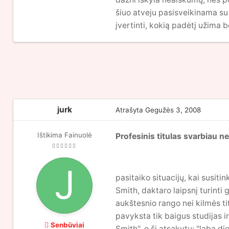
šiuo atveju pasisveikinama su 
įvertinti, kokią padėtį užima
jurk
Atrašyta
Gegužės 3, 2008
Ištikima Fainuolė
Profesinis titulas svarbiau ne
pasitaiko situacijų, kai susiti
Smith, daktaro laipsnį turinti
aukštesnio rango nei kilmės ti
pavyksta tik baigus studijas 
Senbūviai
Smith", o ši atsakytų: "laba di