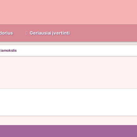
dorius
Geriausiai įvertinti
žiamokslis