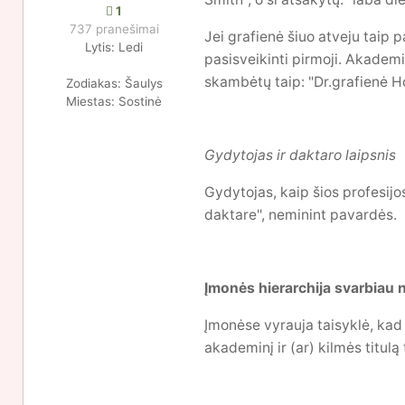
1
737 pranešimai
Jei grafienė šiuo atveju taip p
Lytis:
Ledi
pasisveikinti pirmoji. Akademin
skambėtų taip: "Dr.grafienė H
Zodiakas:
Šaulys
Miestas:
Sostinė
Gydytojas ir daktaro laipsnis
Gydytojas, kaip šios profesijo
daktare", neminint pavardės.
Įmonės hierarchija svarbiau n
Įmonėse vyrauja taisyklė, kad
akademinį ir (ar) kilmės titulą 