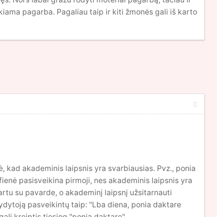
kiama pagarba. Pagaliau taip ir kiti žmonės gali iš karto
klė, kad akademinis laipsnis yra svarbiausias. Pvz., ponia
afienė pasisveikina pirmoji, nes akademinis laipsnis yra
kartu su pavarde, o akademinį laipsnį užsitarnauti
ydytoją pasveikintų taip: "Lba diena, ponia daktare
ali kreiptis tiesiog "ponia daktare".