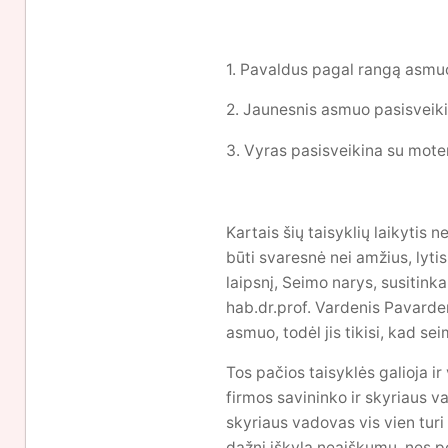
1. Pavaldus pagal rangą asmu
2. Jaunesnis asmuo pasisveiki
3. Vyras pasisveikina su mote
Kartais šių taisyklių laikytis
būti svaresnė nei amžius, lyti
laipsnį, Seimo narys, susitink
hab.dr.prof. Vardenis Pavarden
asmuo, todėl jis tikisi, kad se
Tos pačios taisyklės galioja i
firmos savininko ir skyriaus va
skyriaus vadovas vis vien turi
dažni iškyla neaiškumų, nes po