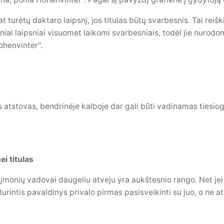
at turėtų daktaro laipsnį, jos titulas būtų svarbesnis. Tai rei
iai laipsniai visuomet laikomi svarbesniais, todėl jie nurodomi
ohenvinter".
s atstovas, bendrinėje kalboje dar gali būti vadinamas tiesiog
ei titulas
 įmonių vadovai daugeliu atveju yra aukštesnio rango. Net j
turintis pavaldinys privalo pirmas pasisveikinti su juo, o ne at