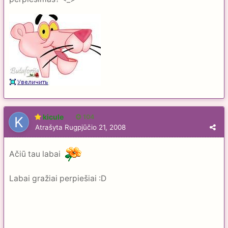
kicule
104
Atrašyta
Rugpjūčio 21, 2008
Ačiū tau labai
Labai gražiai perpiešiai :D