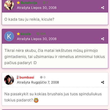
Butaforija
1
Atrašyta
Liepos 30, 2008
O kada tau ju reikia, kicule?
kicule
104
Atrašyta
Liepos 30, 2008
Tikrai nėra skubu, čia matai lekštutes mūsų pirmojo
gimtadienio, tai užsimaniau ir rėmelius atminimui tokius
pačius padaryt :D
bumbasi
0
Atrašyta
Rugpjūčio 7, 2008
Na pasakykit su kokias brushais jus tuos spinduliukus
tokius padarot?