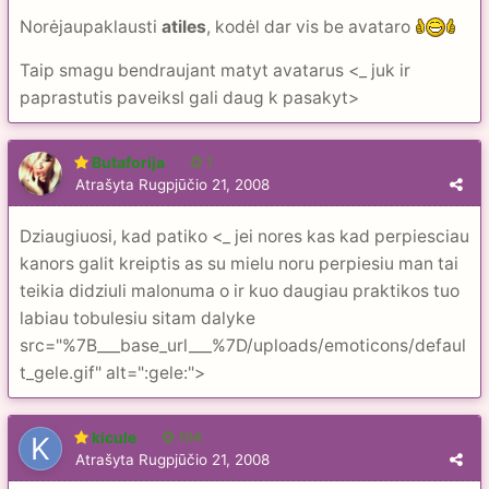
Norėjaupaklausti
atiles
, kodėl dar vis be avataro
Taip smagu bendraujant matyt avatarus <_ juk ir
paprastutis paveiksl gali daug k pasakyt>
Butaforija
1
Atrašyta
Rugpjūčio 21, 2008
Dziaugiuosi, kad patiko <_ jei nores kas kad perpiesciau
kanors galit kreiptis as su mielu noru perpiesiu man tai
teikia didziuli malonuma o ir kuo daugiau praktikos tuo
labiau tobulesiu sitam dalyke
src="%7B___base_url___%7D/uploads/emoticons/defaul
t_gele.gif" alt=":gele:">
kicule
104
Atrašyta
Rugpjūčio 21, 2008