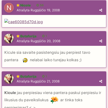
Nicole
56
Atrašyta
Rugpjūčio 19, 2008
Butaforija
1
Atrašyta
Rugpjūčio 20, 2008
Kicule sia savaite pasistengsiu jau perpiest tavo
pantera
nelabai laiko turejau kolkas ;)
Butaforija
1
Atrašyta
Rugpjūčio 21, 2008
Kicule
jau perpiesiau viena pantera paskui perpiesiu ir
likusius du paveiksliukus
ar tinka toks
perpiesimas? <_>