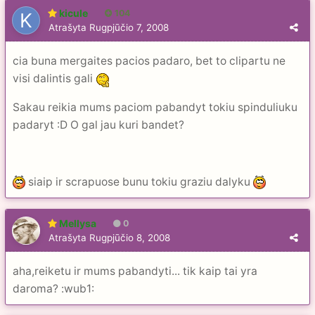
kicule
104
Atrašyta
Rugpjūčio 7, 2008
cia buna mergaites pacios padaro, bet to clipartu ne
visi dalintis gali
Sakau reikia mums paciom pabandyt tokiu spinduliuku
padaryt :D O gal jau kuri bandet?
siaip ir scrapuose bunu tokiu graziu dalyku
Mellysa
0
Atrašyta
Rugpjūčio 8, 2008
aha,reiketu ir mums pabandyti... tik kaip tai yra
daroma? :wub1: