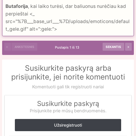
Butaforija
, kai laiko turėsi, dar baliuonus nurėčiau kad
perpieštai <_
src="%7B___base_url___%7D/uploads/emoticons/defaul
t_gele.gif" alt=":gele:">
ANKSTESNIS
SEKANTIS
Puslapis 1 iš 13
Susikurkite paskyrą arba
prisijunkite, jei norite komentuoti
Komentuoti gali tik registruoti nariai
Susikurkite paskyrą
Prisijunkite prie mūsų bendruomenės.
Užsiregistruoti