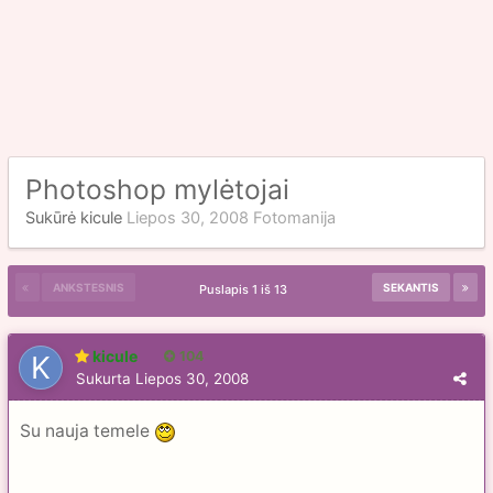
Photoshop mylėtojai
Sukūrė
kicule
Liepos 30, 2008
Fotomanija
ANKSTESNIS
SEKANTIS
Puslapis 1 iš 13
kicule
104
Sukurta
Liepos 30, 2008
Su nauja temele