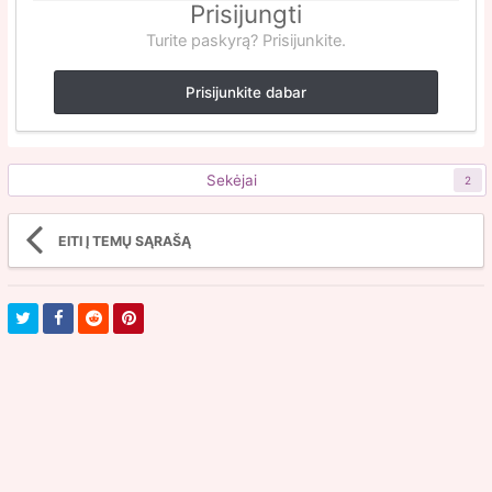
Prisijungti
Turite paskyrą? Prisijunkite.
Prisijunkite dabar
Sekėjai
2
EITI Į TEMŲ SĄRAŠĄ