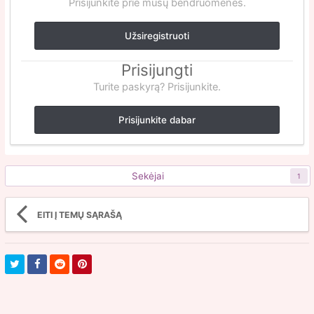
Prisijunkite prie mūsų bendruomenės.
Užsiregistruoti
Prisijungti
Turite paskyrą? Prisijunkite.
Prisijunkite dabar
Sekėjai
1
EITI Į TEMŲ SĄRAŠĄ