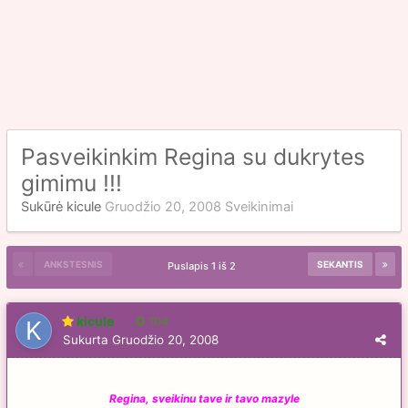
Pasveikinkim Regina su dukrytes
gimimu !!!
Sukūrė
kicule
Gruodžio 20, 2008
Sveikinimai
ANKSTESNIS
SEKANTIS
Puslapis 1 iš 2
kicule
104
Sukurta
Gruodžio 20, 2008
Regina, sveikinu tave ir tavo mazyle