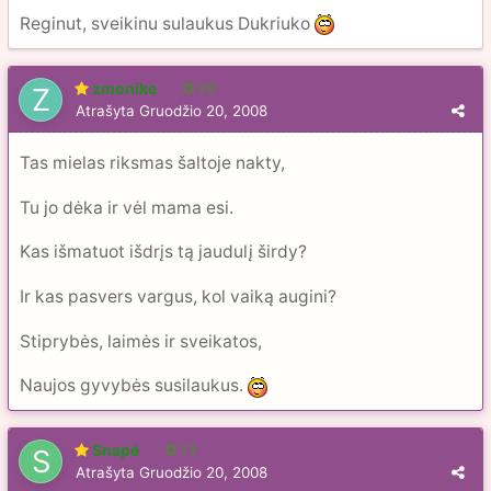
Reginut, sveikinu sulaukus Dukriuko
zmonike
28
Atrašyta
Gruodžio 20, 2008
Tas mielas riksmas šaltoje nakty,
Tu jo dėka ir vėl mama esi.
Kas išmatuot išdrįs tą jaudulį širdy?
Ir kas pasvers vargus, kol vaiką augini?
Stiprybės, laimės ir sveikatos,
Naujos gyvybės susilaukus.
Snapė
13
Atrašyta
Gruodžio 20, 2008