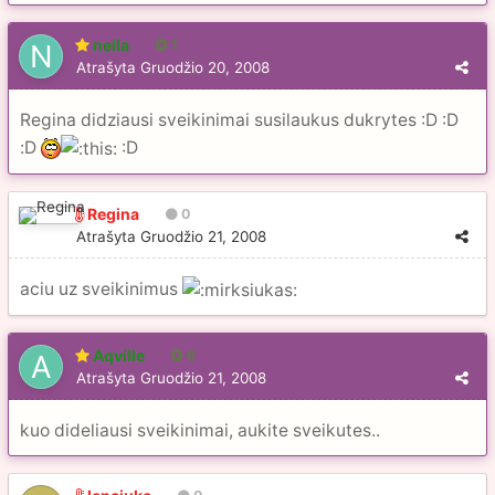
neila
1
Atrašyta
Gruodžio 20, 2008
Regina didziausi sveikinimai susilaukus dukrytes :D :D
:D
:D
Regina
0
Atrašyta
Gruodžio 21, 2008
aciu uz sveikinimus
Aqville
6
Atrašyta
Gruodžio 21, 2008
kuo dideliausi sveikinimai, aukite sveikutes..