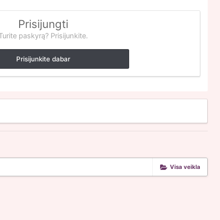
Prisijungti
Turite paskyrą? Prisijunkite.
Prisijunkite dabar
Visa veikla