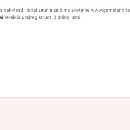
pakviesti i labai saunia zaidimu svetaine www.gameland.ten.l
ai
tereikia uzsiregistruoti :) :blink: :smi: