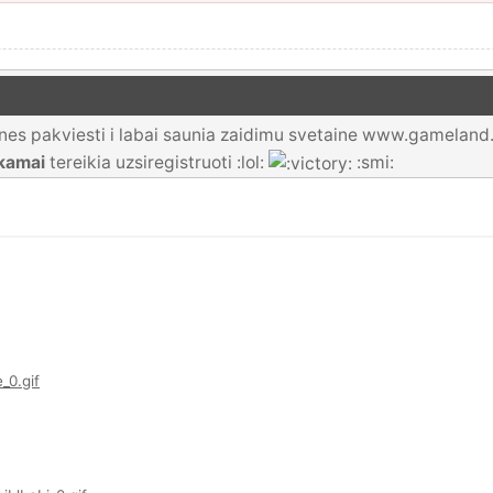
es pakviesti i labai saunia zaidimu svetaine www.gameland.ten
kamai
tereikia uzsiregistruoti :lol:
:smi: