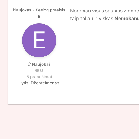
Naujokas - tiesiog praeivis
Noreciau visus saunius zmones 
taip toliau ir viskas
Nemokam
Naujokai
0
5 pranešimai
Lytis:
Džentelmenas