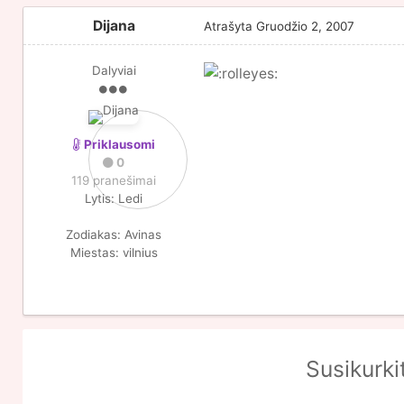
Dijana
Atrašyta
Gruodžio 2, 2007
Dalyviai
Priklausomi
0
119 pranešimai
Lytis:
Ledi
Zodiakas:
Avinas
Miestas:
vilnius
Susikurki