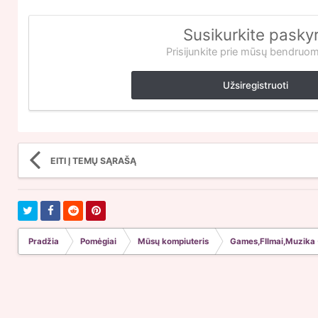
Susikurkite pasky
Prisijunkite prie mūsų bendruo
Užsiregistruoti
EITI Į TEMŲ SĄRAŠĄ
Pradžia
Pomėgiai
Mūsų kompiuteris
Games,FIlmai,Muzika 