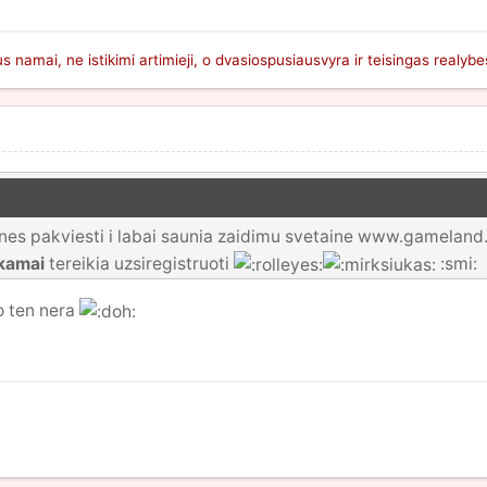
s namai, ne istikimi artimieji, o dvasiospusiausvyra ir teisingas realy
es pakviesti i labai saunia zaidimu svetaine www.gameland.ten
kamai
tereikia uzsiregistruoti
:smi:
o ten nera