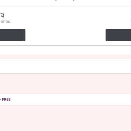
rą
menės.
- FREE