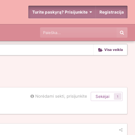
Turite paskyrą? Prisijunkite
Registracija
Visa veikla
Norėdami sekti, prisijunkite
Sekėjai
1