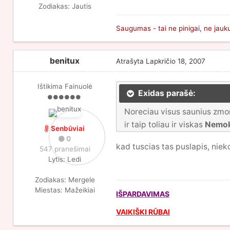
Zodiakas:
Jautis
Saugumas - tai ne pinigai, ne jauku
benitux
Atrašyta
Lapkričio 18, 2007
Ištikima Fainuolė
Exidas parašė:
Noreciau visus saunius zmon
ir taip toliau ir viskas
Nemo
Senbūviai
0
kad tuscias tas puslapis, niek
547 pranešimai
Lytis:
Ledi
Zodiakas:
Mergele
Miestas:
Mažeikiai
IŠPARDAVIMAS
VAIKIŠKI RŪBAI