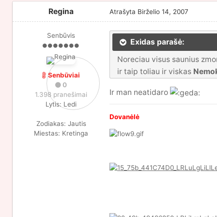
Regina
Atrašyta
Birželio 14, 2007
Senbūvis
Exidas parašė:
Noreciau visus saunius zmon
ir taip toliau ir viskas
Nemo
Senbūviai
0
Ir man neatidaro
1.398 pranešimai
Lytis:
Ledi
Dovanėlė
Zodiakas:
Jautis
Miestas:
Kretinga