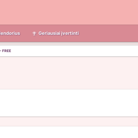
lendorius
Geriausiai įvertinti
- FREE