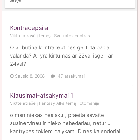
Vežys
Kontracepsija
Viktte
atrašė į temoje
Sveikatos centras
O ar butina kontraceptines gerti ta pacia
valanda? Ar yra kirtumas ar 22val isgeri ar
24val?
Sausio 8, 2008
147 atsakymai
Klausimai-atsakymai 1
Viktte
atrašė į
Fantasy Alka
temą
Fotomanija
o man niekas neaisku , praeita savaite
susinervinau ir nieko nebedariau, neturiu
kantrybes tokiem dalykam :D nes kalendoriai...