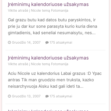
Įrėminimų kalendoriuose užsakymas
Viktte
atrašė į
Nicole
temą
Fotomanija
Gal grazu butu kad datos butu paryskintos, ir
prie ju dar kur sone parasyta kurio kuria diena
gimtadienis, kad seneliai nesumaisytu, nes...
Gruodžio 14, 2007
175 atsakymai
Įrėminimų kalendoriuose užsakymas
Viktte
atrašė į
Nicole
temą
Fotomanija
Aciu Nicole uz kalendorius Labai grazus :D Ypac
antras Tik man gruodzio men truksta, kazko
neisarchyvuoja Aisku kad gali ideti ta...
Gruodžio 13, 2007
175 atsakymai