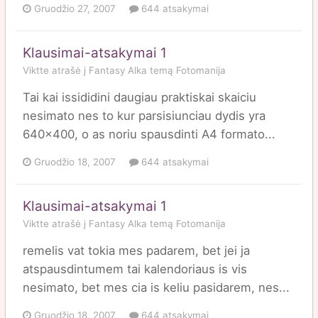
Gruodžio 27, 2007
644 atsakymai
Klausimai-atsakymai 1
Viktte
atrašė į
Fantasy Alka
temą
Fotomanija
Tai kai issididini daugiau praktiskai skaiciu
nesimato nes to kur parsisiunciau dydis yra
640x400, o as noriu spausdinti A4 formato...
Gruodžio 18, 2007
644 atsakymai
Klausimai-atsakymai 1
Viktte
atrašė į
Fantasy Alka
temą
Fotomanija
remelis vat tokia mes padarem, bet jei ja
atspausdintumem tai kalendoriaus is vis
nesimato, bet mes cia is keliu pasidarem, nes...
Gruodžio 18, 2007
644 atsakymai