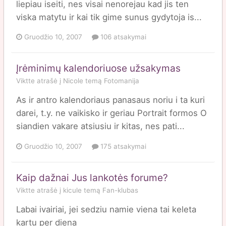
liepiau iseiti, nes visai nenorejau kad jis ten
viska matytu ir kai tik gime sunus gydytoja is...
Gruodžio 10, 2007
106 atsakymai
Įrėminimų kalendoriuose užsakymas
Viktte
atrašė į
Nicole
temą
Fotomanija
As ir antro kalendoriaus panasaus noriu i ta kuri
darei, t.y. ne vaikisko ir geriau Portrait formos O
siandien vakare atsiusiu ir kitas, nes pati...
Gruodžio 10, 2007
175 atsakymai
Kaip dažnai Jus lankotės forume?
Viktte
atrašė į
kicule
temą
Fan-klubas
Labai ivairiai, jei sedziu namie viena tai keleta
kartu per diena