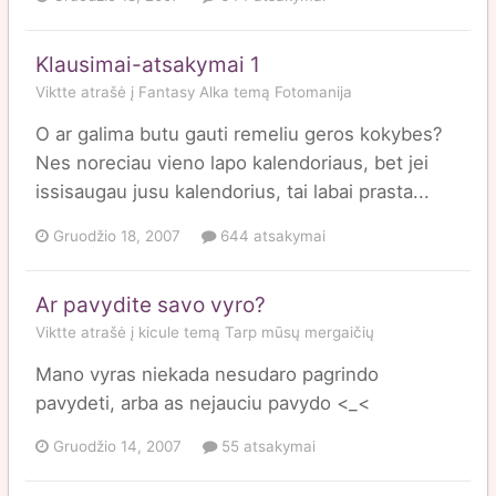
Klausimai-atsakymai 1
Viktte
atrašė į
Fantasy Alka
temą
Fotomanija
O ar galima butu gauti remeliu geros kokybes?
Nes noreciau vieno lapo kalendoriaus, bet jei
issisaugau jusu kalendorius, tai labai prasta...
Gruodžio 18, 2007
644 atsakymai
Ar pavydite savo vyro?
Viktte
atrašė į
kicule
temą
Tarp mūsų mergaičių
Mano vyras niekada nesudaro pagrindo
pavydeti, arba as nejauciu pavydo <_<
Gruodžio 14, 2007
55 atsakymai