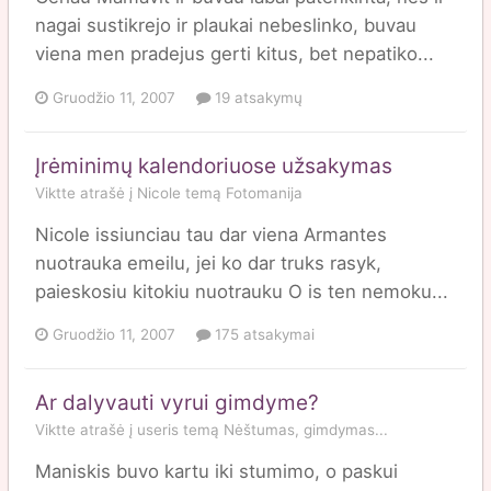
nagai sustikrejo ir plaukai nebeslinko, buvau
viena men pradejus gerti kitus, bet nepatiko...
Gruodžio 11, 2007
19 atsakymų
Įrėminimų kalendoriuose užsakymas
Viktte
atrašė į
Nicole
temą
Fotomanija
Nicole issiunciau tau dar viena Armantes
nuotrauka emeilu, jei ko dar truks rasyk,
paieskosiu kitokiu nuotrauku O is ten nemoku...
Gruodžio 11, 2007
175 atsakymai
Ar dalyvauti vyrui gimdyme?
Viktte
atrašė į
useris
temą
Nėštumas, gimdymas...
Maniskis buvo kartu iki stumimo, o paskui