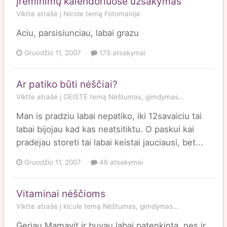
Įrėminimų kalendoriuose užsakymas
Viktte
atrašė į
Nicole
temą
Fotomanija
Aciu, parsisiunciau, labai grazu
Gruodžio 11, 2007
175 atsakymai
Ar patiko būti nėščiai?
Viktte
atrašė į
GEISTĖ
temą
Nėštumas, gimdymas...
Man is pradziu labai nepatiko, iki 12savaiciu tai
labai bijojau kad kas neatsitiktu. O paskui kai
pradejau storeti tai labai keistai jauciausi, bet...
Gruodžio 11, 2007
46 atsakymai
Vitaminai nėščioms
Viktte
atrašė į
kicule
temą
Nėštumas, gimdymas...
Geriau Mamavit ir buvau labai patenkinta, nes ir