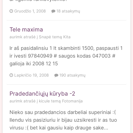
Gruodžio 1, 2008
18 atsakymų
Tele maxima
aurimk
atrašė į
Snapė
temą
Kita
Ir aš pasidalinsiu 1 lt skambinti 1500, paspausti 1
ir ivesti 97840949 # saugos kodas 047003 #
galioja iki 2008 12 15
Lapkričio 19, 2008
190 atsakymų
Pradedančiųjų kūryba -2
aurimk
atrašė į
kicule
temą
Fotomanija
Nieko sau pradedancios darbeliai superiniai :(
Ilendu vis pasiziuriu ir bijau uzsikresti ir as tuo
virusu :( bet kai gausiu kaip drauge sake...