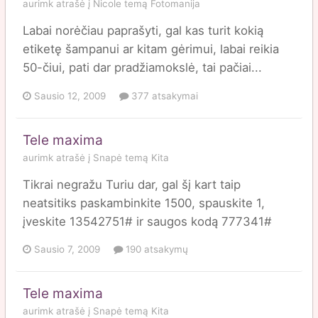
aurimk
atrašė į
Nicole
temą
Fotomanija
Labai norėčiau paprašyti, gal kas turit kokią
etiketę šampanui ar kitam gėrimui, labai reikia
50-čiui, pati dar pradžiamokslė, tai pačiai...
Sausio 12, 2009
377 atsakymai
Tele maxima
aurimk
atrašė į
Snapė
temą
Kita
Tikrai negražu Turiu dar, gal šį kart taip
neatsitiks paskambinkite 1500, spauskite 1,
įveskite 13542751# ir saugos kodą 777341#
Sausio 7, 2009
190 atsakymų
Tele maxima
aurimk
atrašė į
Snapė
temą
Kita