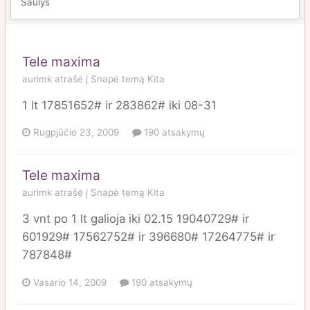
Šaulys
Tele maxima
aurimk
atrašė į
Snapė
temą
Kita
1 lt 17851652# ir 283862# iki 08-31
Rugpjūčio 23, 2009
190 atsakymų
Tele maxima
aurimk
atrašė į
Snapė
temą
Kita
3 vnt po 1 lt galioja iki 02.15 19040729# ir
601929# 17562752# ir 396680# 17264775# ir
787848#
Vasario 14, 2009
190 atsakymų