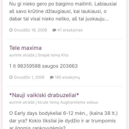
Nu gi nieko gero po baigimo maitinti. Labiausiai
aš savo krūtine džiaugiausi, kai laukiausi, o
dabar tai visai nieko neliko, aš tai juokauju...
Gruodžio 18, 2008
41 atsakymas
Tele maxima
aurimk
atrašė į
Snapė
temą
Kita
1 lt 98359588 saugos 203663
Gruodžio 1, 2008
190 atsakymų
*Nauji vaikiski drabuzeliai*
aurimk
atrašė į
kicule
temą
Auginantiems vaikus
O Early days bodykeliai 6-12 mėn., (kaina 38 lt.)
dar yra? Kokio tiksliai jie dydžio ir ar trumpomis
ar ilgomis rankovytėmis?