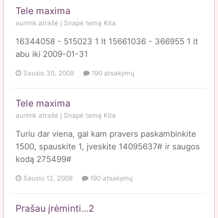
Tele maxima
aurimk
atrašė į
Snapė
temą
Kita
16344058 - 515023 1 lt 15661036 - 366955 1 lt
abu iki 2009-01-31
Sausio 30, 2009
190 atsakymų
Tele maxima
aurimk
atrašė į
Snapė
temą
Kita
Turiu dar viena, gal kam pravers paskambinkite
1500, spauskite 1, įveskite 14095637# ir saugos
kodą 275499#
Sausio 12, 2009
190 atsakymų
Prašau įrėminti...2