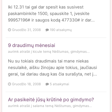
Iki 12.31 tai gal dar spesit kas susivest
paskambinkite 1500, spauskite 1, įveskite
99957196# ir saugos kodą 477330# ir dar...
Gruodžio 31, 2008
190 atsakymų
9 draudimų mėnesiai
aurimk
atrašė į
kicule
temą
Nėštumas, gimdymas...
Nu su tokiais draudimais tai mane niekas
nesulaikė, aišku žinojau apie tokius, jaučiausi
gerai, tai dariau daug kas čia surašyta, net į...
Gruodžio 18, 2008
5 atsakymai
Ar pasikeitė jūsų krūtinė po gimdymo?
aurimk
atrašė į
salama
temą
Nėštumas, gimdymas...