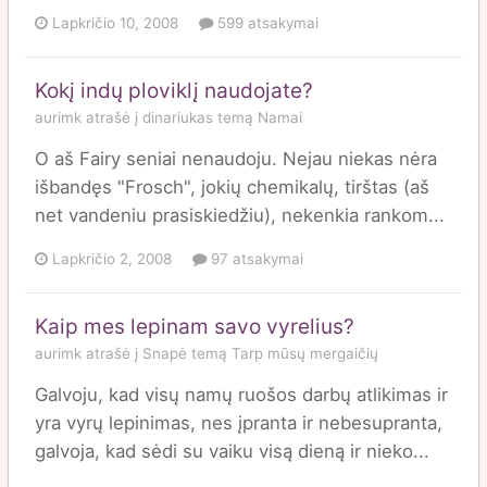
Lapkričio 10, 2008
599 atsakymai
Kokį indų ploviklį naudojate?
aurimk
atrašė į
dinariukas
temą
Namai
O aš Fairy seniai nenaudoju. Nejau niekas nėra
išbandęs "Frosch", jokių chemikalų, tirštas (aš
net vandeniu prasiskiedžiu), nekenkia rankom...
Lapkričio 2, 2008
97 atsakymai
Kaip mes lepinam savo vyrelius?
aurimk
atrašė į
Snapė
temą
Tarp mūsų mergaičių
Galvoju, kad visų namų ruošos darbų atlikimas ir
yra vyrų lepinimas, nes įpranta ir nebesupranta,
galvoja, kad sėdi su vaiku visą dieną ir nieko...