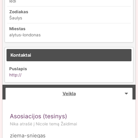
ledi
Zodiakas
Šaulys
Miestas
alytus-londonas
Kontaktai
Puslapis
http://
Veikla
Asosiacijos (tesinys)
Nika
atrašė į
Nicole
temą
Žaidimai
ziema-sniegas