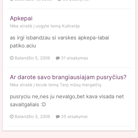
Apkepai
Nika
atrašė į
uogyte
temą
Kulinarija
as irgi isbandzau si varskes apkepa-labai
patiko.aciu
Balandžio 5, 2009
31 atsakymas
Ar darote savo brangiausiajam pusryčius?
Nika
atrašė į
kicule
temą
Tarp mūsų mergaičių
pusryciu ne,nes ju nevalgo,bet kava visada net
savaitgaliais :D
Balandžio 5, 2009
35 atsakymai