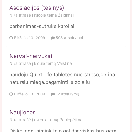
Asosiacijos (tesinys)
Nika
atrašė į
Nicole
temą
Žaidimai
barbenimas-sutruke karoliai
Birželio 13, 2009
598 atsakymai
Nervai-nervukai
Nika
atrašė į
kicule
temą
Vaistinė
naudoju Quiet Life tabletes nuo streso,gerina
naturalu miega.pagaminti is zoleliu
Birželio 13, 2009
12 atsakymų
Naujienos
Nika
atrašė į
ewerra
temą
Paplepėjimai
Disko-nenusimink taip gal dar viskas bus gerai