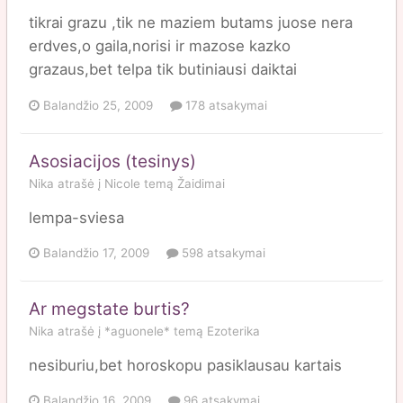
tikrai grazu ,tik ne maziem butams juose nera
erdves,o gaila,norisi ir mazose kazko
grazaus,bet telpa tik butiniausi daiktai
Balandžio 25, 2009
178 atsakymai
Asosiacijos (tesinys)
Nika
atrašė į
Nicole
temą
Žaidimai
lempa-sviesa
Balandžio 17, 2009
598 atsakymai
Ar megstate burtis?
Nika
atrašė į
*aguonele*
temą
Ezoterika
nesiburiu,bet horoskopu pasiklausau kartais
Balandžio 16, 2009
96 atsakymai