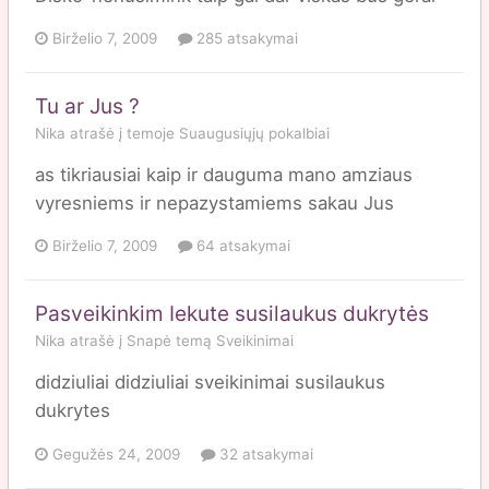
Birželio 7, 2009
285 atsakymai
Tu ar Jus ?
Nika
atrašė į temoje
Suaugusiųjų pokalbiai
as tikriausiai kaip ir dauguma mano amziaus
vyresniems ir nepazystamiems sakau Jus
Birželio 7, 2009
64 atsakymai
Pasveikinkim Iekute susilaukus dukrytės
Nika
atrašė į
Snapė
temą
Sveikinimai
didziuliai didziuliai sveikinimai susilaukus
dukrytes
Gegužės 24, 2009
32 atsakymai