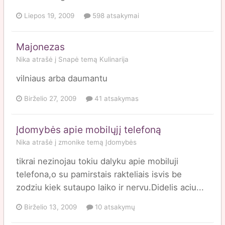
Liepos 19, 2009
598 atsakymai
Majonezas
Nika
atrašė į
Snapė
temą
Kulinarija
vilniaus arba daumantu
Birželio 27, 2009
41 atsakymas
Įdomybės apie mobilųjį telefoną
Nika
atrašė į
zmonike
temą
Įdomybės
tikrai nezinojau tokiu dalyku apie mobiluji
telefona,o su pamirstais rakteliais isvis be
zodziu kiek sutaupo laiko ir nervu.Didelis aciu...
Birželio 13, 2009
10 atsakymų