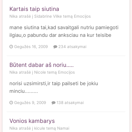
Kartais taip siutina
Nika
atrašė į
Sidabrine Vilke
temą
Emocijos
mane siutina tai,kad savaitgali nutriu pamiegoti
ilgiau,o pabundu dar anksciau na kur teisibe
Gegužės 16, 2009
234 atsakymai
Būtent dabar aš noriu.....
Nika
atrašė į
Nicole
temą
Emocijos
norisi uzsimirsti,ir taip pailseti be jokiu
minciu.........
Gegužės 9, 2009
138 atsakymai
Vonios kambarys
Nika
atrašė į
kicule
temą
Namai