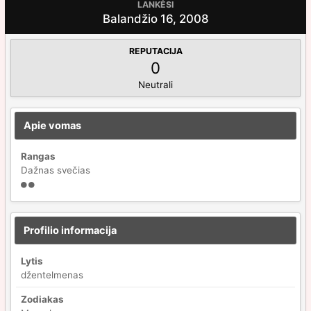
LANKĖSI
Balandžio 16, 2008
REPUTACIJA
0
Neutrali
Apie vomas
Rangas
Dažnas svečias
Profilio informacija
Lytis
džentelmenas
Zodiakas