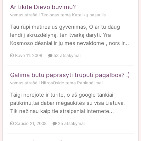
Ar tikite Dievo buvimu?
vomas
atrašė į
Teologas
temą
Katalikų pasaulis
Tau rūpi matirealus gyvenimas, O ar tu daug
lendi į skruzdėlyną, ten tvarką daryti. Yra
Kosmoso dėsniai ir jų mes nevaldome , nors ir...
Kovo 11, 2008
53 atsakymai
Galima butu paprasyti truputi pagalbos? :)
vomas
atrašė į
NitrosOxide
temą
Paplepėjimai
Taigi norėjote ir turite, o aš google tankiai
patikrinu,tai dabar mėgaukitės su visa Lietuva.
Tik nežinau kaip tie straipsniai internete...
Sausio 21, 2008
25 atsakymai