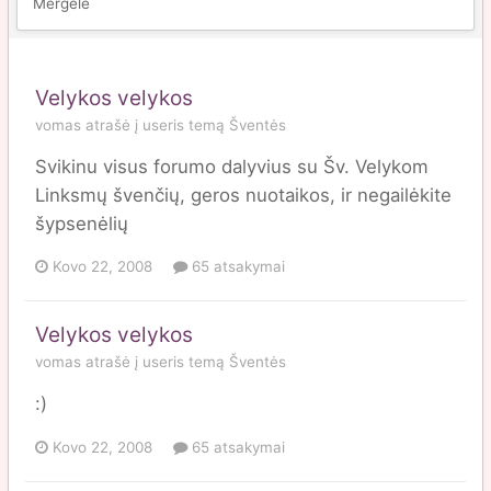
Mergele
Velykos velykos
vomas
atrašė į
useris
temą
Šventės
Svikinu visus forumo dalyvius su Šv. Velykom
Linksmų švenčių, geros nuotaikos, ir negailėkite
šypsenėlių
Kovo 22, 2008
65 atsakymai
Velykos velykos
vomas
atrašė į
useris
temą
Šventės
:)
Kovo 22, 2008
65 atsakymai