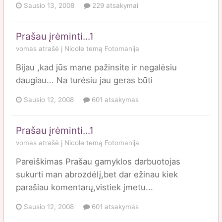
Sausio 13, 2008
229 atsakymai
Prašau įrėminti...1
vomas
atrašė į
Nicole
temą
Fotomanija
Bijau ,kad jūs mane pažinsite ir negalėsiu
daugiau... Na turėsiu jau geras būti
Sausio 12, 2008
601 atsakymas
Prašau įrėminti...1
vomas
atrašė į
Nicole
temą
Fotomanija
Pareiškimas Prašau gamyklos darbuotojas
sukurti man abrozdėlį,bet dar ežinau kiek
parašiau komentarų,vistiek įmetu...
Sausio 12, 2008
601 atsakymas