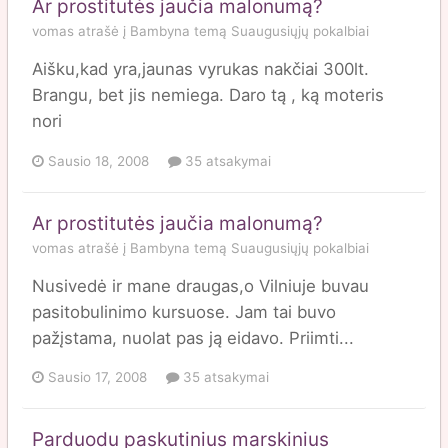
Ar prostitutės jaučia malonumą?
vomas
atrašė į
Bambyna
temą
Suaugusiųjų pokalbiai
Aišku,kad yra,jaunas vyrukas nakčiai 300lt.
Brangu, bet jis nemiega. Daro tą , ką moteris
nori
Sausio 18, 2008
35 atsakymai
Ar prostitutės jaučia malonumą?
vomas
atrašė į
Bambyna
temą
Suaugusiųjų pokalbiai
Nusivedė ir mane draugas,o Vilniuje buvau
pasitobulinimo kursuose. Jam tai buvo
pažįstama, nuolat pas ją eidavo. Priimti...
Sausio 17, 2008
35 atsakymai
Parduodu paskutinius marskinius