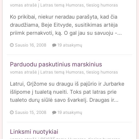
vomas
atrašė į
Latras
temą
Humoras, tiesiog humoras
Ko prikibai, niekur neradau parašyta, kad čia
draudžiama, Beje Eitvyde, susitikimas artėja
priimk pernakvoti, ką. O gal jau su savuoju -...
Sausio 16, 2008
19 atsakymų
Parduodu paskutinius marskinius
vomas
atrašė į
Latras
temą
Humoras, tiesiog humoras
Latrui, Grįžome su draugu iš pajūrio ir Jurbarke
išlipome į tualetą nueiti. Toks pat latras prie
tualeto durų siūlė savo švarkelį. Draugas ir...
Sausio 15, 2008
19 atsakymų
Linksmi nuotykiai