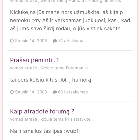
vomas
atrašė į
GEISTĖ
temą
Humoras, tiesiog humoras
Kiciuke,na jūs mane nors užmuškite, aš kitaip
nemoku :xry Aš ir verkdamas juokiuosi, kas , kad
aš jums savo širdį rodau, o jūs vistiek sakote...
Sausio 14, 2008
31 atsakymas
Prašau įrėminti...1
vomas
atrašė į
Nicole
temą
Fotomanija
tai persikelsiu kitus :lol: į humorą
Sausio 14, 2008
601 atsakymas
Kaip atradote forumą ?
vomas
atrašė į
kicule
temą
Prisistatykite
Na ir smailus tas Ipas :wub1: