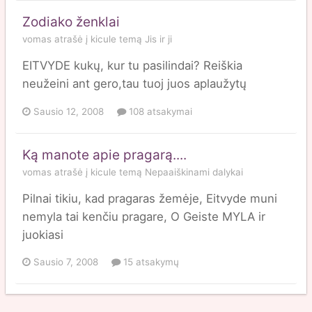
Zodiako ženklai
vomas
atrašė į
kicule
temą
Jis ir ji
EITVYDE kukų, kur tu pasilindai? Reiškia
neužeini ant gero,tau tuoj juos aplaužytų
Sausio 12, 2008
108 atsakymai
Ką manote apie pragarą....
vomas
atrašė į
kicule
temą
Nepaaiškinami dalykai
Pilnai tikiu, kad pragaras žemėje, Eitvyde muni
nemyla tai kenčiu pragare, O Geiste MYLA ir
juokiasi
Sausio 7, 2008
15 atsakymų