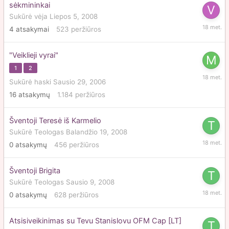
sėkmininkai
Sukūrė
vėja
Liepos 5, 2008
Liepos
4
atsakymai
523
peržiūros
7,
2008
"Veiklieji vyrai"
1
2
Birželio
Sukūrė
haski
Sausio 29, 2006
19,
16
atsakymų
1.184
peržiūros
2008
Šventoji Teresė iš Karmelio
Sukūrė
Teologas
Balandžio 19, 2008
Balandž
0
atsakymų
456
peržiūros
19,
2008
Šventoji Brigita
Sukūrė
Teologas
Sausio 9, 2008
Sausio
0
atsakymų
628
peržiūros
9,
2008
Atsisiveikinimas su Tevu Stanislovu OFM Cap [LT]