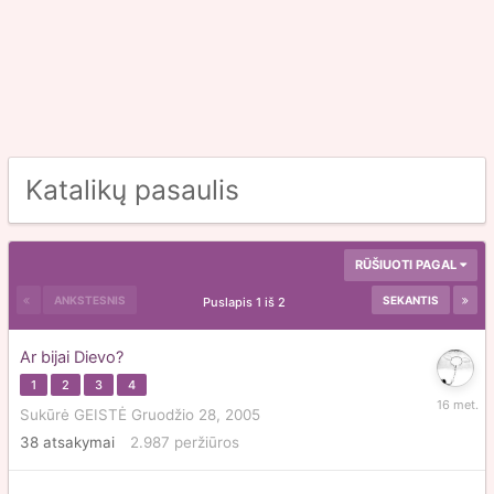
Katalikų pasaulis
RŪŠIUOTI PAGAL
ANKSTESNIS
SEKANTIS
Puslapis 1 iš 2
Ar bijai Dievo?
1
2
3
4
Kovo
Sukūrė
GEISTĖ
Gruodžio 28, 2005
29,
38
atsakymai
2.987
peržiūros
2010