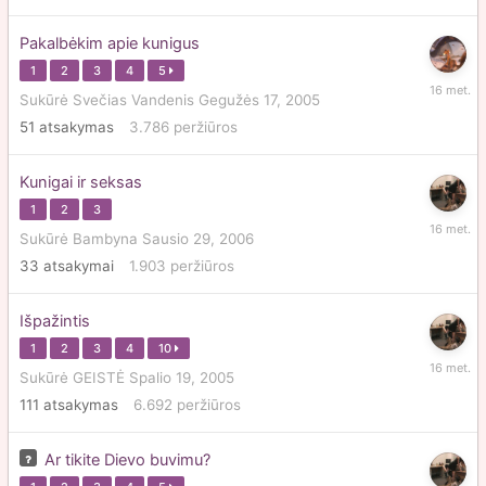
Pakalbėkim apie kunigus
1
2
3
4
5
Sausio
Sukūrė Svečias Vandenis
Gegužės 17, 2005
5,
51
atsakymas
3.786
peržiūros
2010
Kunigai ir seksas
1
2
3
Gruodži
Sukūrė
Bambyna
Sausio 29, 2006
29,
33
atsakymai
1.903
peržiūros
2009
Išpažintis
1
2
3
4
10
Gruodži
Sukūrė
GEISTĖ
Spalio 19, 2005
28,
111
atsakymas
6.692
peržiūros
2009
Ar tikite Dievo buvimu?