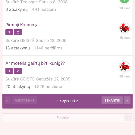
Sukūrė
Teologas
Sausio 8, 2008
Sausio
0
atsakymų
441
peržiūra
8,
2008
Pirmoji Komunija
1
2
Sausio
Sukūrė
GEISTĖ
Sausio 12, 2006
4,
13
atsakymų
1.148
peržiūros
2008
Ar moteris gal?tų b?ti kunig??
1
2
Sausio
Sukūrė
GEISTĖ
Gegužės 27, 2005
4,
20
atsakymų
1.826
peržiūros
2008
ANKSTESNIS
SEKANTIS
Puslapis 1 iš 2
Sekėjai
0