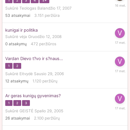
1
2
3
4
5
Gruodži
Sukūrė
Teologas
Balandžio 17, 2007
26,
53
atsakymai
3.151
peržiūra
2009
kunigai ir politika
Sukūrė
vėja
Gruodžio 12, 2008
Gruodži
0
atsakymų
472
peržiūros
12,
2008
Vardan Dievo t?vo ir s?naus...
1
2
Rugsėjo
Sukūrė
Eitvydė
Sausio 29, 2006
21,
12
atsakymų
1.120
peržiūrų
2008
Ar geras kunigų gyvenimas?
1
2
3
Rugsėjo
Sukūrė
GEISTĖ
Spalio 29, 2005
21,
26
atsakymai
2.100
peržiūrų
2008