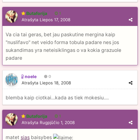
Butaforija
1
Atrašyta
Liepos 17, 2008
Va cia tai geras, bet jau paskutine mergina kaip
"nuslifavo" net veido forma tobula padare nes jos
sukandimas yra neteisiklingas o va kokia grazuole
padare
noele
0
Atrašyta
Liepos 18, 2008
blemba kaip ciotkai...kada as tiek mokesiu....
Butaforija
1
Atrašyta
Rugpjūčio 1, 2008
matet
sias
baisybes