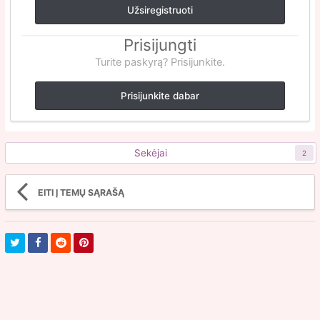
Užsiregistruoti
Prisijungti
Turite paskyrą? Prisijunkite.
Prisijunkite dabar
Sekėjai
2
EITI Į TEMŲ SĄRAŠĄ