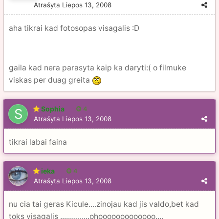
Atrašyta
Liepos 13, 2008
aha tikrai kad fotosopas visagalis :D
gaila kad nera parasyta kaip ka daryti:( o filmuke
viskas per duag greita
Sophia
4
Atrašyta
Liepos 13, 2008
tikrai labai faina
ieka
4
Atrašyta
Liepos 13, 2008
nu cia tai geras Kicule....zinojau kad jis valdo,bet kad
toks visagalis ...............ohooooooooooooo....