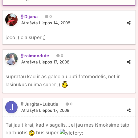
Dijana
0
Atrašyta
Liepos 14, 2008
jooo ;) cia super ;)
raimondute
0
Atrašyta
Liepos 17, 2008
supratau kad ir as galeciau buti fotomodelis, net ir
lasinukus nuima super ;)
Jurgita+Lukutis
0
Atrašyta
Liepos 17, 2008
Tai jau tikrai, kad visagalis. Jei jau mes išmoksime taip
darbuotis
bus super