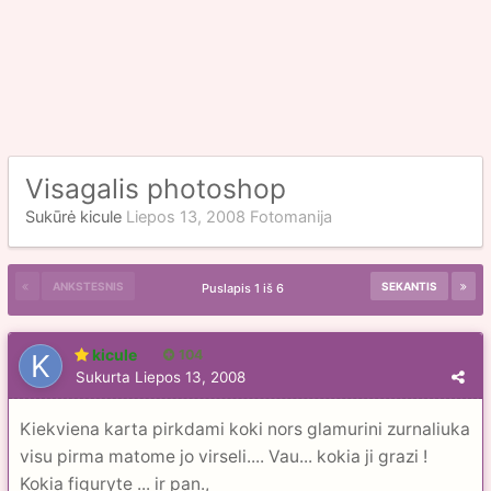
Visagalis photoshop
Sukūrė
kicule
Liepos 13, 2008
Fotomanija
ANKSTESNIS
SEKANTIS
Puslapis 1 iš 6
kicule
104
Sukurta
Liepos 13, 2008
Kiekviena karta pirkdami koki nors glamurini zurnaliuka
visu pirma matome jo virseli.... Vau... kokia ji grazi !
Kokia figuryte ... ir pan.,