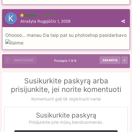
kicule
104
Atrašyta
Rugpjūčio 1, 2008
Ohoooo... manau čia taip pat su photoshop pasidarbavo
ANKSTESNIS
SEKANTIS
Puslapis 1 iš 6
Susikurkite paskyrą arba
prisijunkite, jei norite komentuoti
Komentuoti gali tik registruoti nariai
Susikurkite paskyrą
Prisijunkite prie mūsų bendruomenės.